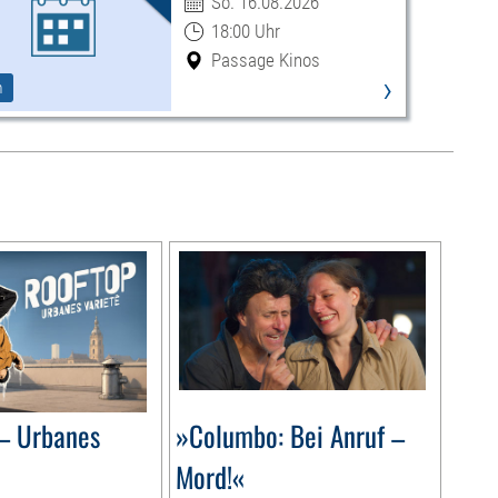
So. 16.08.2026
18:00 Uhr
Passage Kinos
›
m
– Urbanes
»Columbo: Bei Anruf –
Mord!«