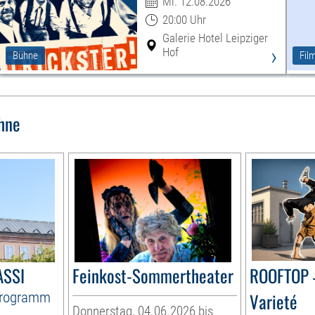
Mi. 12.08.2026
20:00 Uhr
Galerie Hotel Leipziger
›
Hof
Bühne
Fil
hne
ASSI
Feinkost-Sommertheater
ROOFTOP 
Programm
Varieté
Donnerstag, 04.06.2026 bis