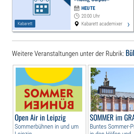
HEUTE
20:00 Uhr
›
Kabarett academixer
Kabarett
Bü
Weitere Veranstaltungen unter der Rubrik:
Open Air in Leipzig
SOMMER im GR
Sommerbühnen in und um
Buntes Sommer-
Leipzig
in den Höfen und