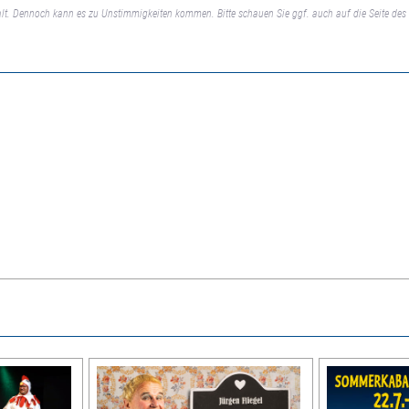
lt. Dennoch kann es zu Unstimmigkeiten kommen. Bitte schauen Sie ggf. auch auf die Seite des 