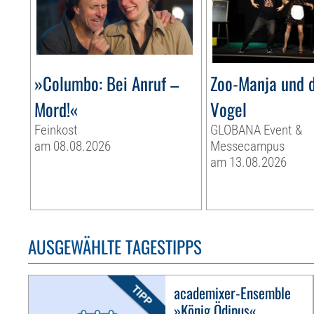
»Columbo: Bei Anruf –
Zoo-Manja und d
Mord!«
Vogel
Feinkost
GLOBANA Event &
am 08.08.2026
Messecampus
am 13.08.2026
AUSGEWÄHLTE TAGESTIPPS
academixer-Ensemble
»König Ödipus«