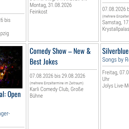
Montag, 31.08.2026
07.08.2026 b
Feinkost
(mehrere Einzelte
6 bis
Samstag, 17
Krystallpalas
pzig
Comedy Show – New &
Silverblue
Best Jokes
Songs by R
Freitag, 07.0
07.08.2026 bis 29.08.2026
Uhr
(mehrere Einzeltermine im Zeitraum)
Jolys Live-Mu
Karli Comedy Club, Große
al: Open
Bühne
nger-