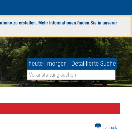
atomo zu erstellen. Mehr Informationen finden Sie in unserer
heute
|
morgen
|
Detaillierte Suche
|
Zurück