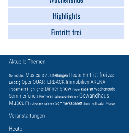
Highlights
Eintritt frei
Aktuelle Themen
Eintritt frei
Musicals
Heute
Ausstellungen
Zoo
Demnächst
Oper
QUARTERBACK Immobilien ARENA
Leipzig
Dinner-Show
Highlights
Wochenende
Trödelmarkt
Kabarett
Kinder
Gewandhaus
Sommerferien
Premieren
Sehenswürdigkeiten
Museum
Sommerkabarett
Sommertheater
Morgen
Führungen
Galerien
Veranstaltungen
Heute