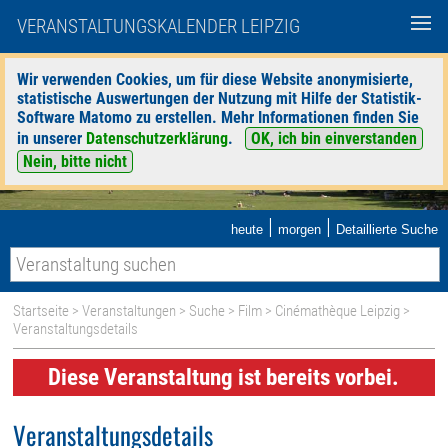
VERANSTALTUNGSKALENDER LEIPZIG
Wir verwenden Cookies, um für diese Website anonymisierte,
statistische Auswertungen der Nutzung mit Hilfe der Statistik-
Software Matomo zu erstellen. Mehr Informationen finden Sie
in unserer
Datenschutzerklärung
.
OK, ich bin einverstanden
Nein, bitte nicht
|
|
heute
morgen
Detaillierte Suche
Startseite
>
Veranstaltungen
>
Suche
>
Film
>
Cinémathèque Leipzig
>
Veranstaltungsdetails
Diese Veranstaltung ist bereits vorbei.
Veranstaltungsdetails