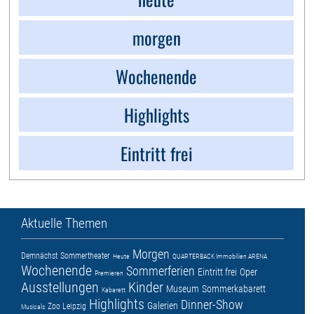
morgen
Wochenende
Highlights
Eintritt frei
Aktuelle Themen
Morgen
Demnächst
Sommertheater
Heute
QUARTERBACK Immobilien ARENA
Wochenende
Sommerferien
Eintritt frei
Oper
Premieren
Ausstellungen
Kinder
Museum
Sommerkabarett
Kabarett
Highlights
Dinner-Show
Galerien
Zoo Leipzig
Musicals