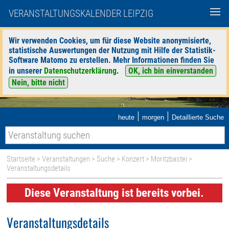
VERANSTALTUNGSKALENDER LEIPZIG
Wir verwenden Cookies, um für diese Website anonymisierte,
statistische Auswertungen der Nutzung mit Hilfe der Statistik-
Software Matomo zu erstellen. Mehr Informationen finden Sie
in unserer
Datenschutzerklärung
.
OK, ich bin einverstanden
Nein, bitte nicht
|
|
heute
morgen
Detaillierte Suche
Startseite
>
Veranstaltungen
>
Suche
>
Konzert
>
Moritzbastei
>
Veranstaltungsdetails
Diese Veranstaltung ist bereits vorbei.
Veranstaltungsdetails