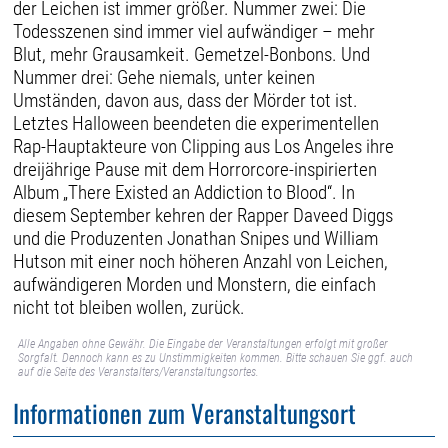
der Leichen ist immer größer. Nummer zwei: Die
Todesszenen sind immer viel aufwändiger – mehr
Blut, mehr Grausamkeit. Gemetzel-Bonbons. Und
Nummer drei: Gehe niemals, unter keinen
Umständen, davon aus, dass der Mörder tot ist.
Letztes Halloween beendeten die experimentellen
Rap-Hauptakteure von Clipping aus Los Angeles ihre
dreijährige Pause mit dem Horrorcore-inspirierten
Album „There Existed an Addiction to Blood“. In
diesem September kehren der Rapper Daveed Diggs
und die Produzenten Jonathan Snipes und William
Hutson mit einer noch höheren Anzahl von Leichen,
aufwändigeren Morden und Monstern, die einfach
nicht tot bleiben wollen, zurück.
Alle Angaben ohne Gewähr. Die Eingabe der Veranstaltungen erfolgt mit großer
Sorgfalt. Dennoch kann es zu Unstimmigkeiten kommen. Bitte schauen Sie ggf. auch
auf die Seite des Veranstalters/Veranstaltungsortes.
Informationen zum Veranstaltungsort