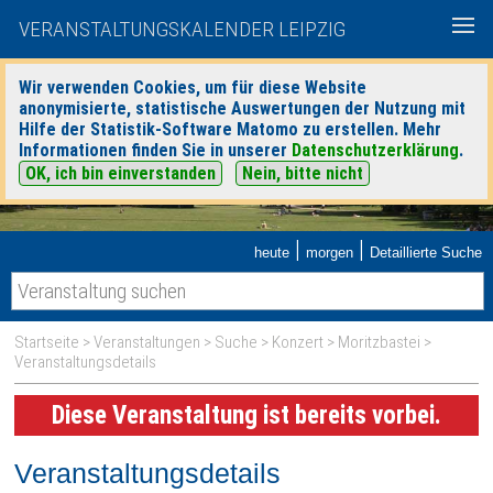
VERANSTALTUNGSKALENDER LEIPZIG
Wir verwenden Cookies, um für diese Website
anonymisierte, statistische Auswertungen der Nutzung mit
Hilfe der Statistik-Software Matomo zu erstellen. Mehr
Informationen finden Sie in unserer
Datenschutzerklärung
.
OK, ich bin einverstanden
Nein, bitte nicht
|
|
heute
morgen
Detaillierte Suche
Startseite
>
Veranstaltungen
>
Suche
>
Konzert
>
Moritzbastei
>
Veranstaltungsdetails
Diese Veranstaltung ist bereits vorbei.
Veranstaltungsdetails