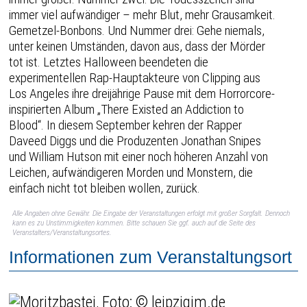
immer viel aufwändiger – mehr Blut, mehr Grausamkeit.
Gemetzel-Bonbons. Und Nummer drei: Gehe niemals,
unter keinen Umständen, davon aus, dass der Mörder
tot ist. Letztes Halloween beendeten die
experimentellen Rap-Hauptakteure von Clipping aus
Los Angeles ihre dreijährige Pause mit dem Horrorcore-
inspirierten Album „There Existed an Addiction to
Blood“. In diesem September kehren der Rapper
Daveed Diggs und die Produzenten Jonathan Snipes
und William Hutson mit einer noch höheren Anzahl von
Leichen, aufwändigeren Morden und Monstern, die
einfach nicht tot bleiben wollen, zurück.
Alle Angaben ohne Gewähr. Die Eingabe der Veranstaltungen erfolgt mit großer Sorgfalt. Dennoch
kann es zu Unstimmigkeiten kommen. Bitte schauen Sie ggf. auch auf die Seite des
Veranstalters/Veranstaltungsortes.
Informationen zum Veranstaltungsort