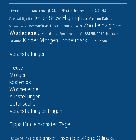
Demnächst
QUARTERBACK Immobilien ARENA
Premieren
Highlights
Dinner-Show
Museum
Kabarett
Sehenswürdigkeiten
Zoo Leipzig
Gewandhaus
Oper
Sommerferien
Heute
Sommertheater
Wochenende
Ausstellungen
Eintritt frei
Musicals
Sommerkabarett
Kinder
Morgen
Trödelmarkt
Galerien
Führungen
Veranstaltungen
Heute
Morgen
kostenlos
Wochenende
Ausstellungen
Detailsuche
Veranstaltung eintragen
Tipps für die nächsten Tage
academixer-Ensemble »König Ödipus«
07.08.2026