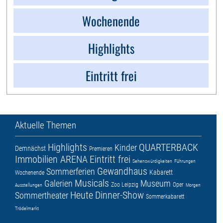
Wochenende
Highlights
Eintritt frei
Aktuelle Themen
Highlights
QUARTERBACK
Kinder
Demnächst
Premieren
Immobilien ARENA
Eintritt frei
Sehenswürdigkeiten
Führungen
Gewandhaus
Sommerferien
Kabarett
Wochenende
Musicals
Galerien
Museum
Zoo Leipzig
Oper
Ausstellungen
Morgen
Heute
Dinner-Show
Sommertheater
Sommerkabarett
Trödelmarkt