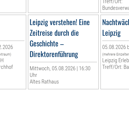
Treff/Ort:
Bundesverwa
Leipzig verstehen! Eine
Nachtwäc
Zeitreise durch die
Leipzig
Geschichte –
2.2026
05.08.2026 b
Direktorenführung
eitraum)
(mehrere Einzelte
bH
Leipzig Erl
rchhof
Treff/Ort: B
Mittwoch, 05.08.2026 | 16:30
Uhr
Altes Rathaus