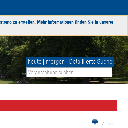
atomo zu erstellen. Mehr Informationen finden Sie in unserer
heute
|
morgen
|
Detaillierte Suche
|
Zurück