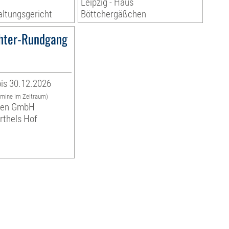
Leipzig - Haus
ltungsgericht
Böttchergäßchen
hter-Rundgang
is 30.12.2026
rmine im Zeitraum)
eben GmbH
arthels Hof