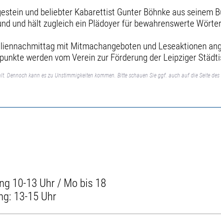
estein und beliebter Kabarettist Gunter Böhnke aus seinem Bu
nd und hält zugleich ein Plädoyer für bewahrenswerte Wörte
iliennachmittag mit Mitmachangeboten und Leseaktionen angeb
punkte werden vom Verein zur Förderung der Leipziger Städti
lt. Dennoch kann es zu Unstimmigkeiten kommen. Bitte schauen Sie ggf. auch auf die Seite des 
ng 10-13 Uhr / Mo bis 18
ng: 13-15 Uhr