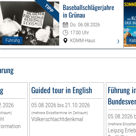
Baseballschlägerjahre
in Grünau
Do. 06.08.2026
17:00 Uhr
›
KOMM-Haus
Führung
Kab
hrung
ng
Guided tour in English
Führung i
Bundesver
2.2026
05.08.2026 bis 21.10.2026
eitraum)
(mehrere Einzeltermine im Zeitraum)
05.08.2026 b
bH
Völkerschlachtdenkmal
(mehrere Einzelte
nformation
Leipzig Erl