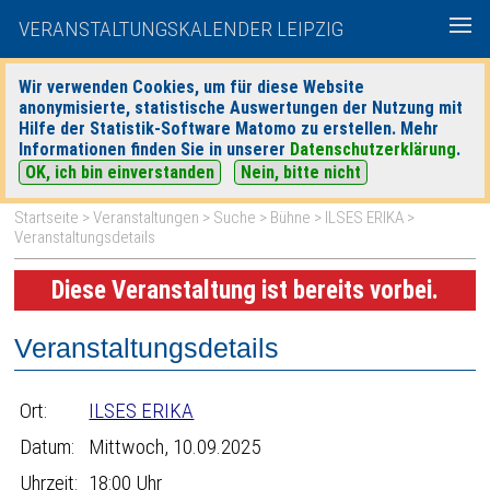
VERANSTALTUNGSKALENDER LEIPZIG
Wir verwenden Cookies, um für diese Website
anonymisierte, statistische Auswertungen der Nutzung mit
|
|
Hilfe der Statistik-Software Matomo zu erstellen. Mehr
heute
morgen
Detaillierte Suche
Informationen finden Sie in unserer
Datenschutzerklärung
.
OK, ich bin einverstanden
Nein, bitte nicht
Startseite
>
Veranstaltungen
>
Suche
>
Bühne
>
ILSES ERIKA
>
Veranstaltungsdetails
Diese Veranstaltung ist bereits vorbei.
Veranstaltungsdetails
Ort:
ILSES ERIKA
Datum:
Mittwoch, 10.09.2025
Uhrzeit:
18:00 Uhr