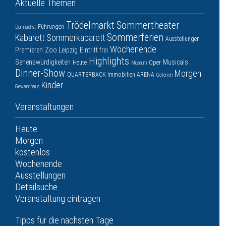
Aktuelle Themen
Trödelmarkt
Sommertheater
Führungen
Demnächst
Sommerferien
Kabarett
Sommerkabarett
Ausstellungen
Wochenende
Premieren
Zoo Leipzig
Eintritt frei
Highlights
Sehenswürdigkeiten
Musicals
Heute
Oper
Museum
Dinner-Show
Morgen
QUARTERBACK Immobilien ARENA
Galerien
Kinder
Gewandhaus
Veranstaltungen
Heute
Morgen
kostenlos
Wochenende
Ausstellungen
Detailsuche
Veranstaltung eintragen
Tipps für die nächsten Tage