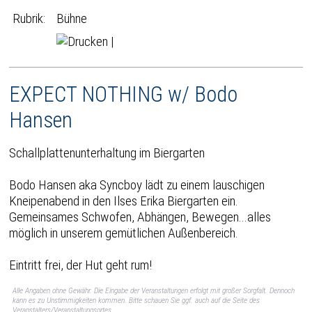
Rubrik:
Bühne
|
EXPECT NOTHING w/ Bodo
Hansen
Schallplattenunterhaltung im Biergarten
Bodo Hansen aka Syncboy lädt zu einem lauschigen
Kneipenabend in den Ilses Erika Biergarten ein.
Gemeinsames Schwofen, Abhängen, Bewegen...alles
möglich in unserem gemütlichen Außenbereich.
Eintritt frei, der Hut geht rum!
Alle Angaben ohne Gewähr. Die Eingabe der Veranstaltungen erfolgt mit großer Sorgfalt. Dennoch
kann es zu Unstimmigkeiten kommen. Bitte schauen Sie ggf. auch auf die Seite des
Veranstalters/Veranstaltungsortes.