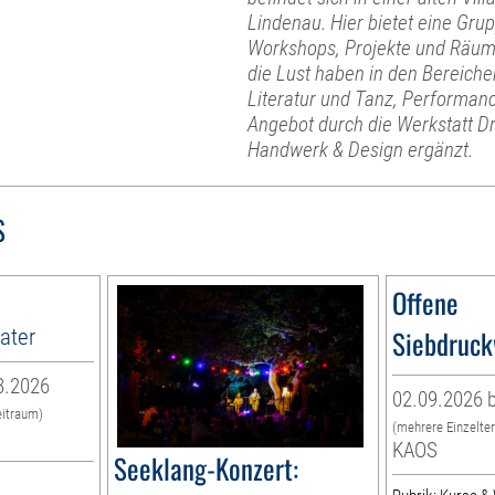
Lindenau. Hier bietet eine Gru
Workshops, Projekte und Räume
die Lust haben in den Bereiche
Literatur und Tanz, Performanc
Angebot durch die Werkstatt D
Handwerk & Design ergänzt.
S
Offene
ater
Siebdruck
8.2026
02.09.2026 b
eitraum)
(mehrere Einzelte
KAOS
Seeklang-Konzert: