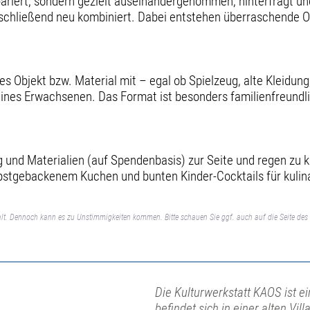
epariert, sondern gezielt auseinandergenommen, hinterfragt 
nschließend neu kombiniert. Dabei entstehen überraschende O
es Objekt bzw. Material mit – egal ob Spielzeug, alte Kleidun
g eines Erwachsenen. Das Format ist besonders familienfreund
und Materialien (auf Spendenbasis) zur Seite und regen zu 
elbstgebackenem Kuchen und bunten Kinder-Cocktails für kulina
lt. Dennoch kann es zu Unstimmigkeiten kommen. Bitte schauen Sie ggf. auch auf die Seite des 
Die Kulturwerkstatt KAOS ist 
befindet sich in einer alten Vil