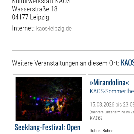
Kulturwerkstatt KAOS
Wasserstraße 18
04177 Leipzig
Internet:
kaos-leipzig.de
KAO
Weitere Veranstaltungen an diesem Ort:
»Mirandolina«
KAOS-Sommerthe
15.08.2026 bis 23.0
(mehrere Einzeltermine im Z
KAOS
Seeklang-Festival: Open
Rubrik: Bühne