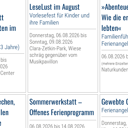
LeseLust im August
»Abenteue
tt
Vorlesefest für Kinder und
Wie die e
ihre Familien
ten im
lebten«
Donnerstag, 06.08.2026 bis
Familienfüh
Sonntag, 09.08.2026
Ferienange
13 Jahre)
Clara-Zetkin-Park, Wiese
schräg gegenüber vom
06.08.2026 b
 bis
Musikpavillon
(mehrere Einzelte
2026
Naturkunde
 Center
echen,
Sommerwerkstatt –
Gewebte G
llen
Offenes Ferienprogramm
Ferienange
e
Donnerstag, 
06.08.2026 bis 14.08.2026