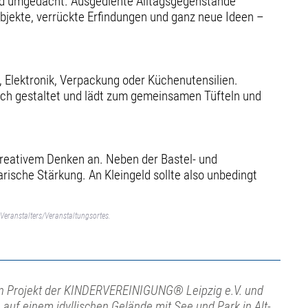
und umgedacht. Ausgediente Alltagsgegenstände
bjekte, verrückte Erfindungen und ganz neue Ideen –
g, Elektronik, Verpackung oder Küchenutensilien.
lich gestaltet und lädt zum gemeinsamen Tüfteln und
kreativem Denken an. Neben der Bastel- und
rische Stärkung. An Kleingeld sollte also unbedingt
Veranstalters/Veranstaltungsortes.
ein Projekt der KINDERVEREINIGUNG® Leipzig e.V. und
la auf einem idyllischen Gelände mit See und Park in Alt-