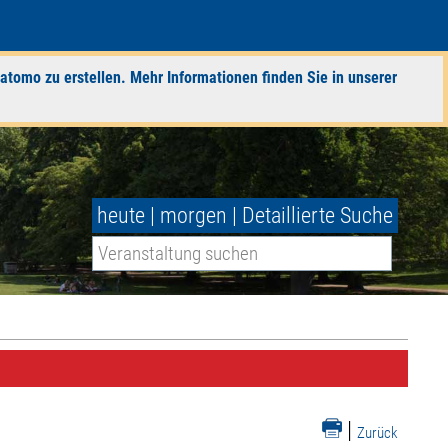
atomo zu erstellen. Mehr Informationen finden Sie in unserer
heute
|
morgen
|
Detaillierte Suche
|
Zurück