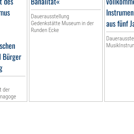
t des
Banalität«
vollkomme
smus
Instrumen
Dauerausstellung
aus fünf 
Gedenkstätte Museum in der
Runden Ecke
Dauerausste
ischen
MusikInstr
d Bürger
g
t der
ynagoge