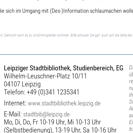
die sich im Umgang mit (Des-)Information schlaumachen woll
lt. Dennoch kann es zu Unstimmigkeiten kommen. Bitte schauen Sie ggf. auch auf die Seite des 
Leipziger Stadtbibliothek, Studienbereich, EG
D
ü
Wilhelm-Leuschner-Platz 10/11
r
04107 Leipzig
n
Telefon:
+49 (0)341 1235341
i
S
Internet:
www.stadtbibliothek.leipzig.de
A
E-Mail:
stadtbib@leipzig.de
a
Mo, Di, Do, Fr 10-19 Uhr, Mi 10-13 Uhr
E
t
(Selbstbedienung), 13-19 Uhr, Sa 10-16 Uhr