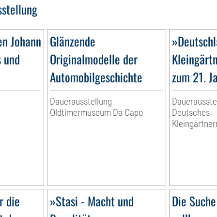
sstellung
en Johann
Glänzende
»Deutschl
s und
Originalmodelle der
Kleingärt
Automobilgeschichte
zum 21. J
Dauerausstellung
Dauerausste
Oldtimermuseum Da Capo
Deutsches
Kleingärtn
r die
»Stasi - Macht und
Die Suche