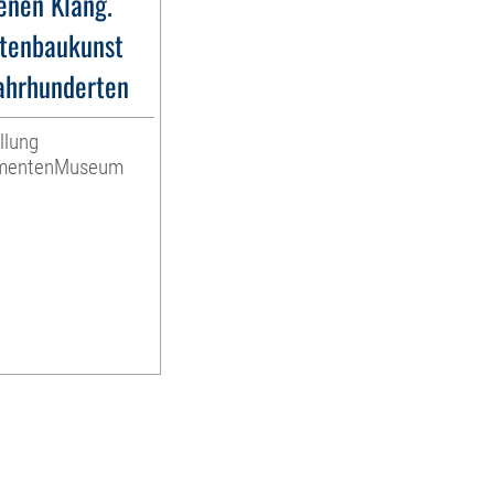
nen Klang.
tenbaukunst
Jahrhunderten
llung
umentenMuseum