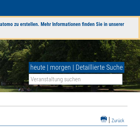
atomo zu erstellen. Mehr Informationen finden Sie in unserer
heute
|
morgen
|
Detaillierte Suche
|
Zurück