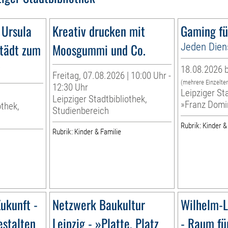
 Ursula
Kreativ drucken mit
Gaming fü
tädt zum
Moosgummi und Co.
Jeden Dien
g
18.08.2026 b
Freitag, 07.08.2026 | 10:00 Uhr -
(mehrere Einzelte
12:30 Uhr
Leipziger Sta
Leipziger Stadtbibliothek,
»Franz Domi
othek,
Studienbereich
Rubrik: Kinder &
Rubrik: Kinder & Familie
ukunft -
Netzwerk Baukultur
Wilhelm-L
estalten
Leipzig - »Platte, Platz
- Raum fü