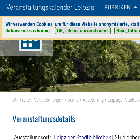
Veranstaltungskalender Leipzig
RUBRIKEN
Wir verwenden Cookies, um für diese Website anonymisierte, stati
Datenschutzerklärung
.
OK, ich bin einverstanden
Nein, bitte 
Startseite
>
Veranstaltungen
>
Suche
>
Ausstellung
>
Leipziger Stadtbib
Veranstaltungsdetails
Ausstellungsort:
Leipziger Stadtbibliothek
| Studienber