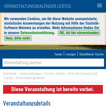
VERANSTALTUNGSKALENDER LEIPZIG
Wir verwenden Cookies, um für diese Website anonymisierte,
statistische Auswertungen der Nutzung mit Hilfe der Statistik-
Software Matomo zu erstellen. Mehr Informationen finden Sie
in unserer
Datenschutzerklärung
.
OK, ich bin einverstanden
Nein, bitte nicht
|
|
heute
morgen
Detaillierte Suche
Startseite
>
Veranstaltungen
>
Suche
>
Bühne
>
Phat Cat Comedy Club
Leipzig
> Veranstaltungsdetails
Diese Veranstaltung ist bereits vorbei.
Veranstaltungsdetails