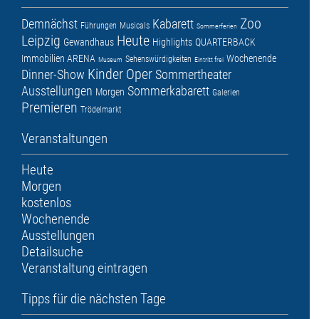
Zoo
Demnächst
Kabarett
Führungen
Musicals
Sommerferien
Leipzig
Heute
Gewandhaus
Highlights
QUARTERBACK
Immobilien ARENA
Wochenende
Sehenswürdigkeiten
Museum
Eintritt frei
Kinder
Oper
Dinner-Show
Sommertheater
Ausstellungen
Sommerkabarett
Morgen
Galerien
Premieren
Trödelmarkt
Veranstaltungen
Heute
Morgen
kostenlos
Wochenende
Ausstellungen
Detailsuche
Veranstaltung eintragen
Tipps für die nächsten Tage