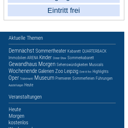
Eintritt frei
Aktuelle Themen
Demnächst
Sommertheater
Kabarett
QUARTERBACK
Kinder
Immobilien ARENA
Sommerkabarett
Dinner-Show
Gewandhaus
Morgen
Sehenswürdigkeiten
Musicals
Wochenende
Galerien
Zoo Leipzig
Highlights
Eintritt frei
Oper
Museum
Premieren
Sommerferien
Führungen
Trödelmarkt
Heute
Ausstellungen
Veranstaltungen
Heute
Morgen
kostenlos