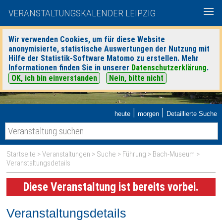
VERANSTALTUNGSKALENDER LEIPZIG
Wir verwenden Cookies, um für diese Website
anonymisierte, statistische Auswertungen der Nutzung mit
Hilfe der Statistik-Software Matomo zu erstellen. Mehr
Informationen finden Sie in unserer
Datenschutzerklärung
.
OK, ich bin einverstanden
Nein, bitte nicht
|
|
heute
morgen
Detaillierte Suche
Startseite
>
Veranstaltungen
>
Suche
>
Führung
>
Bach-Museum
>
Veranstaltungsdetails
Diese Veranstaltung ist bereits vorbei.
Veranstaltungsdetails