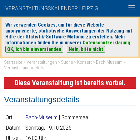
VERANSTALTUNGSKALENDER LEIPZIG
Wir verwenden Cookies, um für diese Website
anonymisierte, statistische Auswertungen der Nutzung mit
|
|
Hilfe der Statistik-Software Matomo zu erstellen. Mehr
heute
morgen
Detaillierte Suche
Informationen finden Sie in unserer
Datenschutzerklärung
.
OK, ich bin einverstanden
Nein, bitte nicht
Startseite
>
Veranstaltungen
>
Suche
>
Konzert
>
Bach-Museum
>
Veranstaltungsdetails
Diese Veranstaltung ist bereits vorbei.
Veranstaltungsdetails
Ort:
Bach-Museum
| Sommersaal
Datum:
Sonntag, 19.10.2025
Uhrzeit:
16:00 Uhr