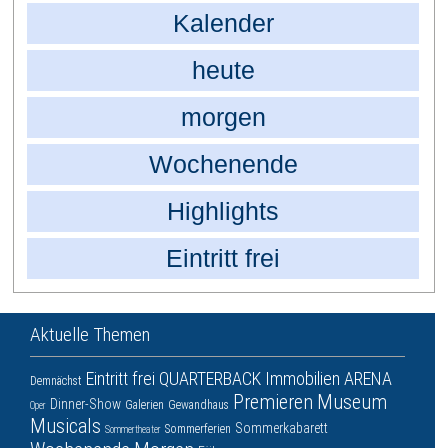
Kalender
heute
morgen
Wochenende
Highlights
Eintritt frei
Aktuelle Themen
Eintritt frei
QUARTERBACK Immobilien ARENA
Demnächst
Premieren
Museum
Dinner-Show
Galerien
Gewandhaus
Oper
Musicals
Sommerkabarett
Sommerferien
Sommertheater