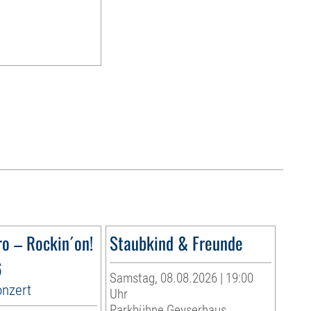
ro – Rockin´on!
Staubkind & Freunde
6
Samstag, 08.08.2026 | 19:00
onzert
Uhr
Parkbühne Geyserhaus