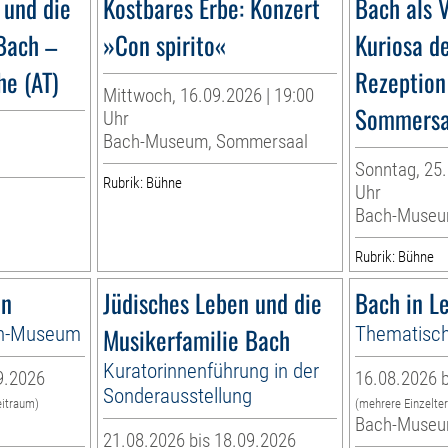
 und die
Kostbares Erbe: Konzert
Bach als V
Bach –
»Con spirito«
Kuriosa d
e (AT)
Rezeption
Mittwoch, 16.09.2026 | 19:00
Sommersa
Uhr
Bach-Museum, Sommersaal
Sonntag, 25.
Rubrik: Bühne
Uhr
Bach-Muse
Rubrik: Bühne
en
Jüdisches Leben und die
Bach in Le
ch-Museum
Musikerfamilie Bach
Thematisch
Kuratorinnenführung in der
9.2026
16.08.2026 b
Sonderausstellung
eitraum)
(mehrere Einzelte
Bach-Muse
21.08.2026 bis 18.09.2026