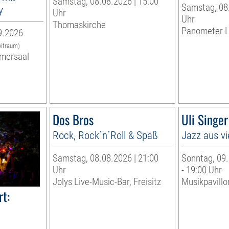
Samstag, 08.08.2026 | 15:00
Samstag, 08.
y
Uhr
Uhr
Thomaskirche
Panometer L
9.2026
eitraum)
mersaal
Dos Bros
Uli Singe
Rock, Rock´n´Roll & Spaß
Jazz aus vi
Samstag, 08.08.2026 | 21:00
Sonntag, 09.
Uhr
- 19:00 Uhr
Jolys Live-Music-Bar, Freisitz
Musikpavillo
t: