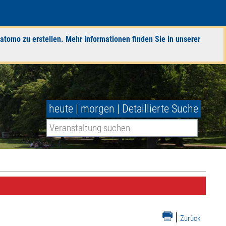
atomo zu erstellen. Mehr Informationen finden Sie in unserer
heute
|
morgen
|
Detaillierte Suche
|
Zurück