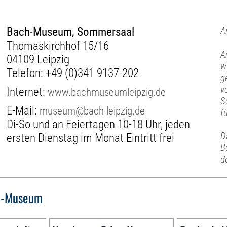
Bach-Museum, Sommersaal
A
Thomaskirchhof 15/16
A
04109 Leipzig
w
Telefon:
+49 (0)341 9137-202
g
v
Internet:
www.bachmuseumleipzig.de
S
E-Mail:
museum@bach-leipzig.de
f
Di-So und an Feiertagen 10-18 Uhr, jeden
D
ersten Dienstag im Monat Eintritt frei
B
d
h-Museum