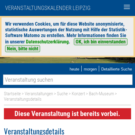
VERANSTALTUNGSKALENDER LEIPZIG
Wir verwenden Cookies, um für diese Website anonymisierte,
statistische Auswertungen der Nutzung mit Hilfe der Statistik-
Software Matomo zu erstellen. Mehr Informationen finden Sie
in unserer
Datenschutzerklärung
.
OK, ich bin einverstanden
Nein, bitte nicht
|
|
heute
morgen
Detaillierte Suche
Startseite
>
Veranstaltungen
>
Suche
>
Konzert
>
Bach-Museum
>
Veranstaltungsdetails
Diese Veranstaltung ist bereits vorbei.
Veranstaltungsdetails