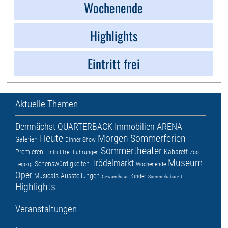
Wochenende
Highlights
Eintritt frei
Aktuelle Themen
Demnächst
QUARTERBACK Immobilien ARENA
Heute
Morgen
Sommerferien
Galerien
Dinner-Show
Sommertheater
Premieren
Kabarett
Eintritt frei
Führungen
Zoo
Museum
Trödelmarkt
Sehenswürdigkeiten
Leipzig
Wochenende
Oper
Musicals
Ausstellungen
Kinder
Gewandhaus
Sommerkabarett
Highlights
Veranstaltungen