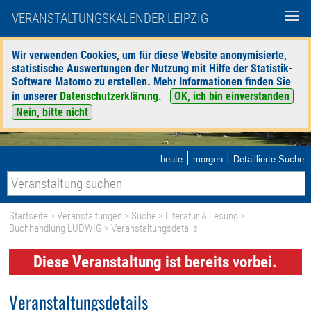
VERANSTALTUNGSKALENDER LEIPZIG
Wir verwenden Cookies, um für diese Website anonymisierte,
statistische Auswertungen der Nutzung mit Hilfe der Statistik-
Software Matomo zu erstellen. Mehr Informationen finden Sie
in unserer
Datenschutzerklärung
.
OK, ich bin einverstanden
Nein, bitte nicht
|
|
heute
morgen
Detaillierte Suche
Startseite
>
Veranstaltungen
>
Suche
>
Literatur & Lesung
>
Buchhandlung LUDWIG
> Veranstaltungsdetails
Diese Veranstaltung ist bereits vorbei.
Veranstaltungsdetails