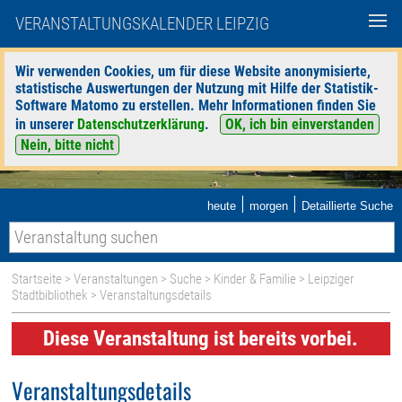
VERANSTALTUNGSKALENDER LEIPZIG
Wir verwenden Cookies, um für diese Website anonymisierte,
statistische Auswertungen der Nutzung mit Hilfe der Statistik-
Software Matomo zu erstellen. Mehr Informationen finden Sie
in unserer
Datenschutzerklärung
.
OK, ich bin einverstanden
Nein, bitte nicht
|
|
heute
morgen
Detaillierte Suche
Startseite
>
Veranstaltungen
>
Suche
>
Kinder & Familie
>
Leipziger
Stadtbibliothek
> Veranstaltungsdetails
Diese Veranstaltung ist bereits vorbei.
Veranstaltungsdetails