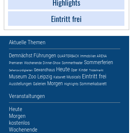
Highlights
Eintritt frei
Aktuelle Themen
Demnächst
Führungen
QUARTERBACK Immobilien ARENA
Sommerferien
Premieren
Wochenende
Dinner-Show
Sommertheater
Heute
Gewandhaus
Oper
Kinder
Sehenswürdigkeiten
Trödelmarkt
Eintritt frei
Museum
Zoo Leipzig
Musicals
Kabarett
Morgen
Ausstellungen
Galerien
Sommerkabarett
Highlights
Veranstaltungen
Heute
Morgen
kostenlos
Wochenende