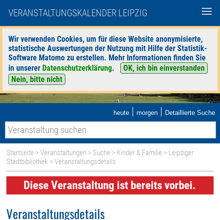
VERANSTALTUNGSKALENDER LEIPZIG
Wir verwenden Cookies, um für diese Website anonymisierte,
statistische Auswertungen der Nutzung mit Hilfe der Statistik-
Software Matomo zu erstellen. Mehr Informationen finden Sie
in unserer
Datenschutzerklärung
.
OK, ich bin einverstanden
Nein, bitte nicht
|
|
heute
morgen
Detaillierte Suche
Startseite
>
Veranstaltungen
>
Suche
>
Kinder & Familie
>
Leipziger
Stadtbibliothek
> Veranstaltungsdetails
Diese Veranstaltung ist bereits vorbei.
Veranstaltungsdetails