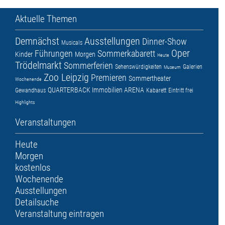
Aktuelle Themen
Demnächst
Ausstellungen
Dinner-Show
Musicals
Oper
Führungen
Sommerkabarett
Kinder
Morgen
Heute
Trödelmarkt
Sommerferien
Sehenswürdigkeiten
Galerien
Museum
Zoo Leipzig
Premieren
Sommertheater
Wochenende
QUARTERBACK Immobilien ARENA
Gewandhaus
Kabarett
Eintritt frei
Highlights
Veranstaltungen
Heute
Morgen
kostenlos
Wochenende
Ausstellungen
Detailsuche
Veranstaltung eintragen