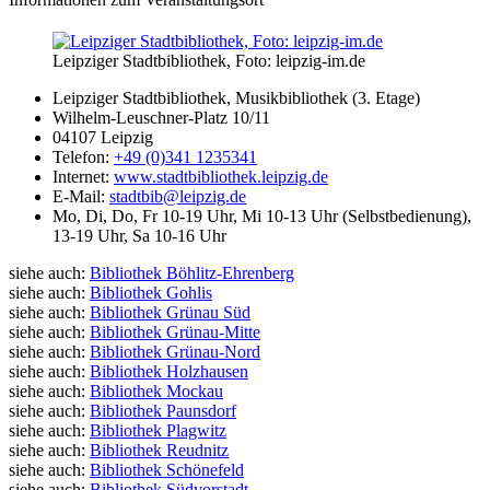
Leipziger Stadtbibliothek, Foto: leipzig-im.de
Leipziger Stadtbibliothek, Musikbibliothek (3. Etage)
Wilhelm-Leuschner-Platz 10/11
04107 Leipzig
Telefon:
+49 (0)341 1235341
Internet:
www.stadtbibliothek.leipzig.de
E-Mail:
stadtbib@leipzig.de
Mo, Di, Do, Fr 10-19 Uhr, Mi 10-13 Uhr (Selbstbedienung),
13-19 Uhr, Sa 10-16 Uhr
siehe auch:
Bibliothek Böhlitz-Ehrenberg
siehe auch:
Bibliothek Gohlis
siehe auch:
Bibliothek Grünau Süd
siehe auch:
Bibliothek Grünau-Mitte
siehe auch:
Bibliothek Grünau-Nord
siehe auch:
Bibliothek Holzhausen
siehe auch:
Bibliothek Mockau
siehe auch:
Bibliothek Paunsdorf
siehe auch:
Bibliothek Plagwitz
siehe auch:
Bibliothek Reudnitz
siehe auch:
Bibliothek Schönefeld
siehe auch:
Bibliothek Südvorstadt