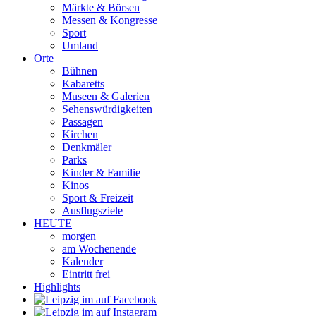
Märkte & Börsen
Messen & Kongresse
Sport
Umland
Orte
Bühnen
Kabaretts
Museen & Galerien
Sehenswürdigkeiten
Passagen
Kirchen
Denkmäler
Parks
Kinder & Familie
Kinos
Sport & Freizeit
Ausflugsziele
HEUTE
morgen
am Wochenende
Kalender
Eintritt frei
Highlights