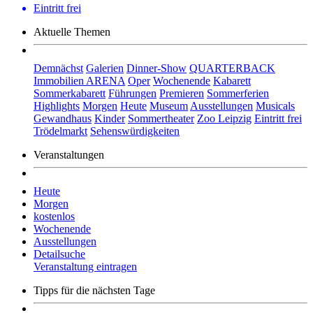
Eintritt frei
Aktuelle Themen
Demnächst
Galerien
Dinner-Show
QUARTERBACK
Immobilien ARENA
Oper
Wochenende
Kabarett
Sommerkabarett
Führungen
Premieren
Sommerferien
Highlights
Morgen
Heute
Museum
Ausstellungen
Musicals
Gewandhaus
Kinder
Sommertheater
Zoo Leipzig
Eintritt frei
Trödelmarkt
Sehenswürdigkeiten
Veranstaltungen
Heute
Morgen
kostenlos
Wochenende
Ausstellungen
Detailsuche
Veranstaltung eintragen
Tipps für die nächsten Tage