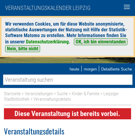
VERANSTALTUNGSKALENDER LEIPZIG
Wir verwenden Cookies, um für diese Website anonymisierte,
statistische Auswertungen der Nutzung mit Hilfe der Statistik-
Software Matomo zu erstellen. Mehr Informationen finden Sie
in unserer
Datenschutzerklärung
.
OK, ich bin einverstanden
Nein, bitte nicht
|
|
heute
morgen
Detaillierte Suche
Startseite
>
Veranstaltungen
>
Suche
>
Kinder & Familie
>
Leipziger
Stadtbibliothek
> Veranstaltungsdetails
Diese Veranstaltung ist bereits vorbei.
Veranstaltungsdetails