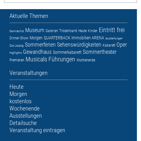
Aktuelle Themen
Eintritt frei
Museum
Galerien
Trödelmarkt
Heute
Kinder
Demnächst
Morgen
QUARTERBACK Immobilien ARENA
Dinner-Show
Ausstellungen
Sommerferien
Sehenswürdigkeiten
Oper
Kabarett
Zoo Leipzig
Gewandhaus
Sommertheater
Sommerkabarett
Highlights
Musicals
Führungen
Premieren
Wochenende
Veranstaltungen
Heute
Morgen
kostenlos
Wochenende
Ausstellungen
Detailsuche
Veranstaltung eintragen