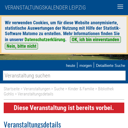
VERANSTALTUNGSKALENDER LEIPZIG
Wir verwenden Cookies, um für diese Website anonymisierte,
statistische Auswertungen der Nutzung mit Hilfe der Statistik-
Software Matomo zu erstellen. Mehr Informationen finden Sie
in unserer
Datenschutzerklärung
.
OK, ich bin einverstanden
Nein, bitte nicht
|
|
heute
morgen
Detaillierte Suche
Startseite
>
Veranstaltungen
>
Suche
>
Kinder & Familie
>
Bibliothek
Gohlis
> Veranstaltungsdetails
Diese Veranstaltung ist bereits vorbei.
Veranstaltungsdetails