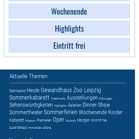
Wochenende
Highlights
Eintritt frei
Aktuelle Themen
Gewandhaus
Zoo Leipzig
Heute
Demnächst
Sommerkabarett
Ausstellungen
Trödelmarkt
Führungen
Sehenswürdigkeiten
Dinner-Show
Galerien
Highlights
Sommerferien
Sommertheater
Wochenende
Kinder
Oper
Kabarett
Morgen
Premieren
Eintritt frei
Museum
Musicals
QUARTERBACK Immobilien ARENA