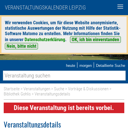
VERANSTALTUNGSKALENDER LEIPZIG
Wir verwenden Cookies, um für diese Website anonymisierte,
statistische Auswertungen der Nutzung mit Hilfe der Statistik-
Software Matomo zu erstellen. Mehr Informationen finden Sie
in unserer
Datenschutzerklärung
.
OK, ich bin einverstanden
Nein, bitte nicht
|
|
heute
morgen
Detaillierte Suche
Startseite
>
Veranstaltungen
>
Suche
>
Vorträge & Diskussionen
>
Bibliothek Gohlis
> Veranstaltungsdetails
Diese Veranstaltung ist bereits vorbei.
Veranstaltungsdetails