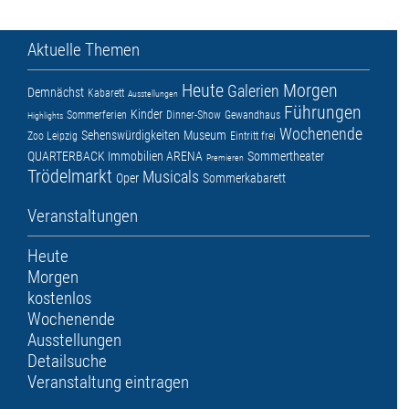
Aktuelle Themen
Heute
Morgen
Galerien
Demnächst
Kabarett
Ausstellungen
Führungen
Kinder
Sommerferien
Dinner-Show
Gewandhaus
Highlights
Wochenende
Sehenswürdigkeiten
Museum
Zoo Leipzig
Eintritt frei
QUARTERBACK Immobilien ARENA
Sommertheater
Premieren
Trödelmarkt
Musicals
Oper
Sommerkabarett
Veranstaltungen
Heute
Morgen
kostenlos
Wochenende
Ausstellungen
Detailsuche
Veranstaltung eintragen