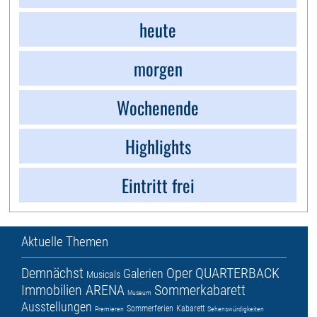
heute
morgen
Wochenende
Highlights
Eintritt frei
Aktuelle Themen
Demnächst
Oper
QUARTERBACK
Galerien
Musicals
Immobilien ARENA
Sommerkabarett
Museum
Ausstellungen
Sommerferien
Kabarett
Premieren
Sehenswürdigkeiten