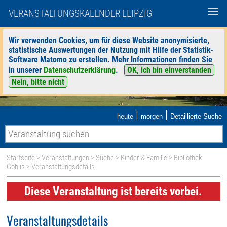
VERANSTALTUNGSKALENDER LEIPZIG
Wir verwenden Cookies, um für diese Website anonymisierte,
statistische Auswertungen der Nutzung mit Hilfe der Statistik-
Software Matomo zu erstellen. Mehr Informationen finden Sie
in unserer
Datenschutzerklärung
.
OK, ich bin einverstanden
Nein, bitte nicht
|
|
heute
morgen
Detaillierte Suche
Startseite
>
Veranstaltungen
>
Suche
>
Kinder & Familie
>
Bibliothek
Gohlis
> Veranstaltungsdetails
Diese Veranstaltung ist bereits vorbei.
Veranstaltungsdetails