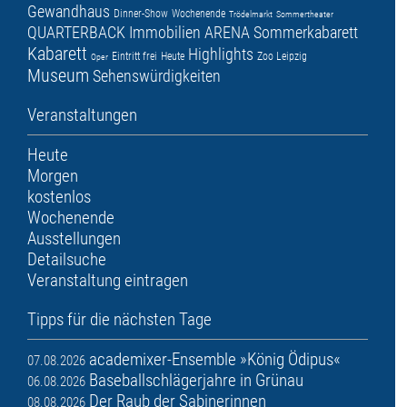
Gewandhaus
Dinner-Show
Wochenende
Trödelmarkt
Sommertheater
QUARTERBACK Immobilien ARENA
Sommerkabarett
Kabarett
Highlights
Eintritt frei
Heute
Zoo Leipzig
Oper
Museum
Sehenswürdigkeiten
Veranstaltungen
Heute
Morgen
kostenlos
Wochenende
Ausstellungen
Detailsuche
Veranstaltung eintragen
Tipps für die nächsten Tage
academixer-Ensemble »König Ödipus«
07.08.2026
Baseballschlägerjahre in Grünau
06.08.2026
Der Raub der Sabinerinnen
08.08.2026