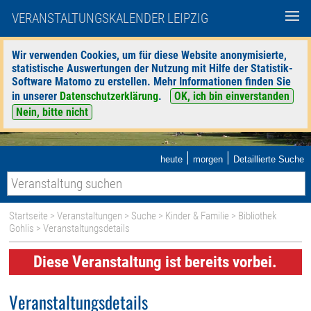
VERANSTALTUNGSKALENDER LEIPZIG
Wir verwenden Cookies, um für diese Website anonymisierte,
statistische Auswertungen der Nutzung mit Hilfe der Statistik-
Software Matomo zu erstellen. Mehr Informationen finden Sie
in unserer
Datenschutzerklärung
.
OK, ich bin einverstanden
Nein, bitte nicht
|
|
heute
morgen
Detaillierte Suche
Startseite
>
Veranstaltungen
>
Suche
>
Kinder & Familie
>
Bibliothek
Gohlis
> Veranstaltungsdetails
Diese Veranstaltung ist bereits vorbei.
Veranstaltungsdetails