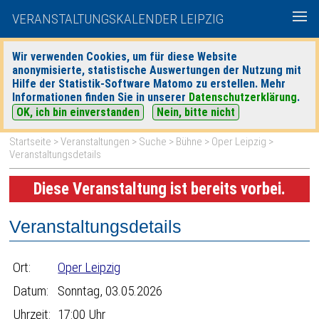
VERANSTALTUNGSKALENDER LEIPZIG
Wir verwenden Cookies, um für diese Website
anonymisierte, statistische Auswertungen der Nutzung mit
|
|
Hilfe der Statistik-Software Matomo zu erstellen. Mehr
heute
morgen
Detaillierte Suche
Informationen finden Sie in unserer
Datenschutzerklärung
.
OK, ich bin einverstanden
Nein, bitte nicht
Startseite
>
Veranstaltungen
>
Suche
>
Bühne
>
Oper Leipzig
>
Veranstaltungsdetails
Diese Veranstaltung ist bereits vorbei.
Veranstaltungsdetails
Ort:
Oper Leipzig
Datum:
Sonntag, 03.05.2026
Uhrzeit:
17:00 Uhr