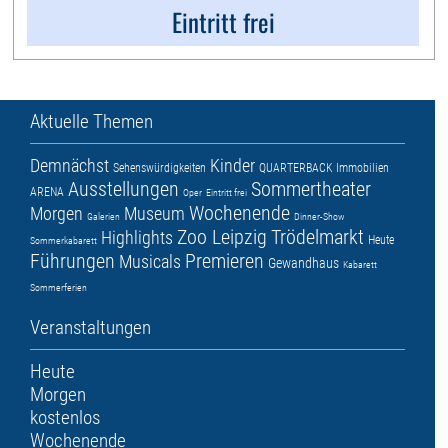
Eintritt frei
Aktuelle Themen
Demnächst
Kinder
Sehenswürdigkeiten
QUARTERBACK Immobilien
Ausstellungen
Sommertheater
ARENA
Oper
Eintritt frei
Wochenende
Morgen
Museum
Galerien
Dinner-Show
Zoo Leipzig
Trödelmarkt
Highlights
Heute
Sommerkabarett
Führungen
Premieren
Musicals
Gewandhaus
Kabarett
Sommerferien
Veranstaltungen
Heute
Morgen
kostenlos
Wochenende