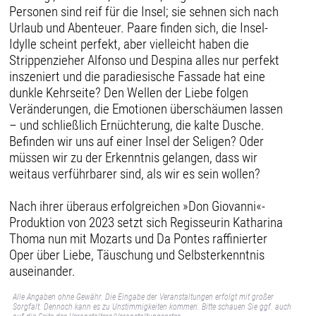
Personen sind reif für die Insel; sie sehnen sich nach
Urlaub und Abenteuer. Paare finden sich, die Insel-
Idylle scheint perfekt, aber vielleicht haben die
Strippenzieher Alfonso und Despina alles nur perfekt
inszeniert und die paradiesische Fassade hat eine
dunkle Kehrseite? Den Wellen der Liebe folgen
Veränderungen, die Emotionen überschäumen lassen
– und schließlich Ernüchterung, die kalte Dusche.
Befinden wir uns auf einer Insel der Seligen? Oder
müssen wir zu der Erkenntnis gelangen, dass wir
weitaus verführbarer sind, als wir es sein wollen?
Nach ihrer überaus erfolgreichen »Don Giovanni«-
Produktion von 2023 setzt sich Regisseurin Katharina
Thoma nun mit Mozarts und Da Pontes raffinierter
Oper über Liebe, Täuschung und Selbsterkenntnis
auseinander.
Alle Angaben ohne Gewähr. Die Eingabe der Veranstaltungen erfolgt mit großer
Sorgfalt. Dennoch kann es zu Unstimmigkeiten kommen. Bitte schauen Sie ggf. auch