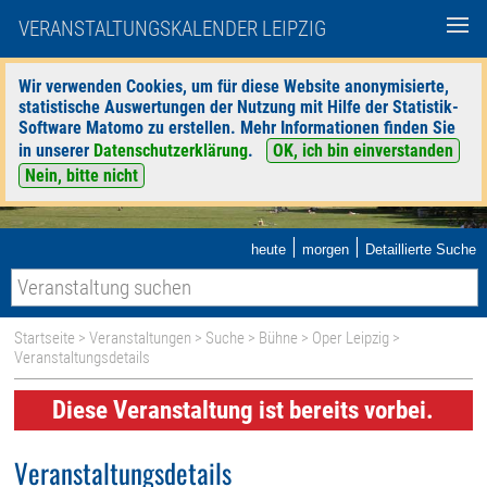
VERANSTALTUNGSKALENDER LEIPZIG
Wir verwenden Cookies, um für diese Website anonymisierte,
statistische Auswertungen der Nutzung mit Hilfe der Statistik-
Software Matomo zu erstellen. Mehr Informationen finden Sie
in unserer
Datenschutzerklärung
.
OK, ich bin einverstanden
Nein, bitte nicht
|
|
heute
morgen
Detaillierte Suche
Startseite
>
Veranstaltungen
>
Suche
>
Bühne
>
Oper Leipzig
>
Veranstaltungsdetails
Diese Veranstaltung ist bereits vorbei.
Veranstaltungsdetails