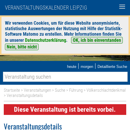
VERANSTALTUNGSKALENDER LEIPZIG
Wir verwenden Cookies, um für diese Website anonymisierte,
statistische Auswertungen der Nutzung mit Hilfe der Statistik-
Software Matomo zu erstellen. Mehr Informationen finden Sie
in unserer
Datenschutzerklärung
.
OK, ich bin einverstanden
Nein, bitte nicht
|
|
heute
morgen
Detaillierte Suche
Startseite
>
Veranstaltungen
>
Suche
>
Führung
>
Völkerschlachtdenkmal
> Veranstaltungsdetails
Diese Veranstaltung ist bereits vorbei.
Veranstaltungsdetails