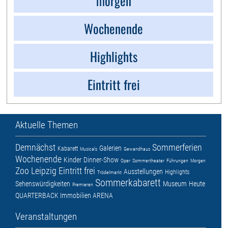
morgen
Wochenende
Highlights
Eintritt frei
Aktuelle Themen
Demnächst
Sommerferien
Galerien
Kabarett
Musicals
Gewandhaus
Wochenende
Kinder
Dinner-Show
Oper
Sommertheater
Führungen
Morgen
Zoo Leipzig
Eintritt frei
Ausstellungen
Highlights
Trödelmarkt
Sommerkabarett
Sehenswürdigkeiten
Museum
Heute
Premieren
QUARTERBACK Immobilien ARENA
Veranstaltungen