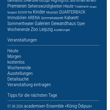
Sommerferien
Highlights
Demnächst
Dinner-Show
Führungen
Premieren
Sehenswürdigkeiten
Heute
Trödelmarkt
Morgen
Kinder
QUARTERBACK
Eintritt frei
Musicals
Museum
Immobilien ARENA
Kabarett
Sommerkabarett
Galerien
Gewandhaus
Sommertheater
Oper
Zoo Leipzig
Wochenende
Ausstellungen
Veranstaltungen
Heute
Morgen
kostenlos
Wochenende
Ausstellungen
Detailsuche
Veranstaltung eintragen
Tipps für die nächsten Tage
academixer-Ensemble »König Ödipus«
07.08.2026