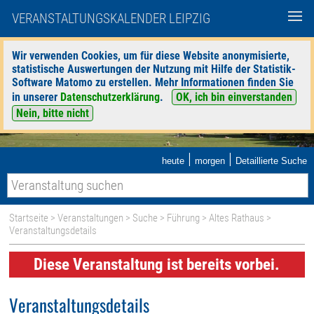
VERANSTALTUNGSKALENDER LEIPZIG
Wir verwenden Cookies, um für diese Website anonymisierte,
statistische Auswertungen der Nutzung mit Hilfe der Statistik-
Software Matomo zu erstellen. Mehr Informationen finden Sie
in unserer
Datenschutzerklärung
.
OK, ich bin einverstanden
Nein, bitte nicht
|
|
heute
morgen
Detaillierte Suche
Startseite
>
Veranstaltungen
>
Suche
>
Führung
>
Altes Rathaus
>
Veranstaltungsdetails
Diese Veranstaltung ist bereits vorbei.
Veranstaltungsdetails