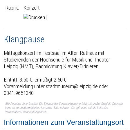
Rubrik:
Konzert
|
Klangpause
Mittagskonzert im Festsaal im Alten Rathaus mit
Studierenden der Hochschule für Musik und Theater
Leipzig (HMT), Fachrichtung Klavier/Dirigieren.
Eintritt: 3,50 €, ermäßigt 2,50 €
Voranmeldung unter stadtmuseum@leipzig.de oder
0341.9651340
Alle Angaben ohne Gewähr. Die Eingabe der Veranstaltungen erfolgt mit großer Sorgfalt. Dennoch
kann es zu Unstimmigkeiten kommen. Bitte schauen Sie ggf. auch auf die Seite des
Veranstalters/Veranstaltungsortes.
Informationen zum Veranstaltungsort