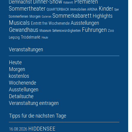
Dinner-Show
Premieren
Demnächst
Kabarett
Sommertheater
Kinder
QUARTERBACK Immobilien ARENA
Oper
Sommerkabarett
Highlights
Sommerferien
Morgen
Galerien
Musicals
Ausstellungen
Eintritt frei
Wochenende
Gewandhaus
Führungen
Museum
Sehenswürdigkeiten
Zoo
Trödelmarkt
Leipzig
Heute
Veranstaltungen
Heute
Morgen
kostenlos
Wochenende
Ausstellungen
Detailsuche
Veranstaltung eintragen
Tipps für die nächsten Tage
HIDDENSEE
16.08.2026