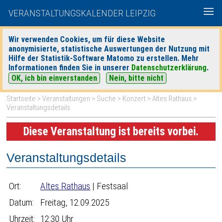
VERANSTALTUNGSKALENDER LEIPZIG
Wir verwenden Cookies, um für diese Website
anonymisierte, statistische Auswertungen der Nutzung mit
|
|
Hilfe der Statistik-Software Matomo zu erstellen. Mehr
heute
morgen
Detaillierte Suche
Informationen finden Sie in unserer
Datenschutzerklärung
.
OK, ich bin einverstanden
Nein, bitte nicht
Startseite
>
Veranstaltungen
>
Suche
>
Konzert
>
Altes Rathaus
>
Veranstaltungsdetails
Diese Veranstaltung ist bereits vorbei.
Veranstaltungsdetails
Ort:
Altes Rathaus
| Festsaal
Datum:
Freitag, 12.09.2025
Uhrzeit:
12:30 Uhr