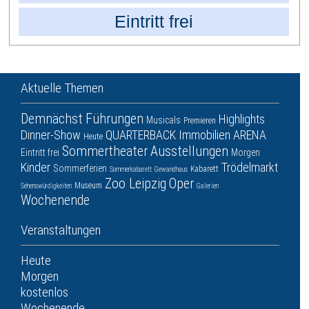
Eintritt frei
Aktuelle Themen
Demnächst
Führungen
Highlights
Musicals
Premieren
Dinner-Show
QUARTERBACK Immobilien ARENA
Heute
Sommertheater
Ausstellungen
Eintritt frei
Morgen
Kinder
Trödelmarkt
Sommerferien
Kabarett
Sommerkabarett
Gewandhaus
Zoo Leipzig
Oper
Museum
Sehenswürdigkeiten
Galerien
Wochenende
Veranstaltungen
Heute
Morgen
kostenlos
Wochenende