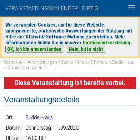
VERANSTALTUNGSKALENDER LEIPZIG
Wir verwenden Cookies, um für diese Website
anonymisierte, statistische Auswertungen der Nutzung mit
|
|
Hilfe der Statistik-Software Matomo zu erstellen. Mehr
heute
morgen
Detaillierte Suche
Informationen finden Sie in unserer
Datenschutzerklärung
.
OK, ich bin einverstanden
Nein, bitte nicht
Startseite
>
Veranstaltungen
>
Suche
>
Kinder & Familie
>
Budde-Haus
> Veranstaltungsdetails
Diese Veranstaltung ist bereits vorbei.
Veranstaltungsdetails
Ort:
Budde-Haus
Datum:
Donnerstag, 11.09.2025
Uhrzeit:
16:00 Uhr