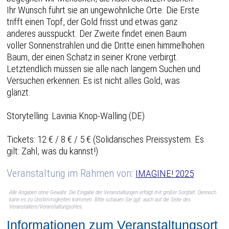
Ihr Wunsch führt sie an ungewöhnliche Orte. Die Erste
trifft einen Topf, der Gold frisst und etwas ganz
anderes ausspuckt. Der Zweite findet einen Baum
voller Sonnenstrahlen und die Dritte einen himmelhohen
Baum, der einen Schatz in seiner Krone verbirgt.
Letztendlich müssen sie alle nach langem Suchen und
Versuchen erkennen: Es ist nicht alles Gold, was
glänzt.
Storytelling: Lavinia Knop-Walling (DE)
Tickets: 12 € / 8 € / 5 € (Solidarisches Preissystem. Es
gilt: Zahl, was du kannst!)
Veranstaltung im Rahmen von:
IMAGINE! 2025
Alle Angaben ohne Gewähr. Die Eingabe der Veranstaltungen erfolgt mit großer Sorgfalt. Dennoch
kann es zu Unstimmigkeiten kommen. Bitte schauen Sie ggf. auch auf die Seite des
Veranstalters/Veranstaltungsortes.
Informationen zum Veranstaltungsort