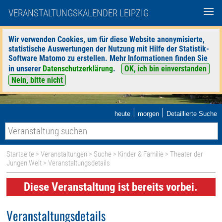
VERANSTALTUNGSKALENDER LEIPZIG
Wir verwenden Cookies, um für diese Website anonymisierte,
statistische Auswertungen der Nutzung mit Hilfe der Statistik-
Software Matomo zu erstellen. Mehr Informationen finden Sie
in unserer
Datenschutzerklärung
.
OK, ich bin einverstanden
Nein, bitte nicht
|
|
heute
morgen
Detaillierte Suche
Startseite
>
Veranstaltungen
>
Suche
>
Kinder & Familie
>
Theater der
Jungen Welt
> Veranstaltungsdetails
Diese Veranstaltung ist bereits vorbei.
Veranstaltungsdetails