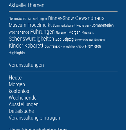
Aktuelle Themen
Gewandhaus
Dinner-Show
Demnächst
Ausstellungen
Museum
Trödelmarkt
Sommerferien
Sommerkabarett
Heute
Oper
Führungen
Wochenende
Morgen
Galerien
Musicals
Sehenswürdigkeiten
Zoo Leipzig
Sommertheater
Eintritt frei
Kinder
Kabarett
Premieren
QUARTERBACK Immobilien ARENA
Highlights
Veranstaltungen
Heute
Morgen
kostenlos
Wochenende
Ausstellungen
Detailsuche
Veranstaltung eintragen