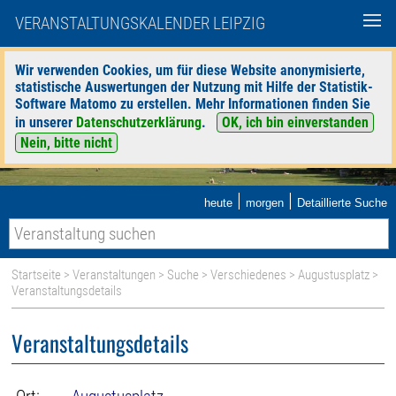
VERANSTALTUNGSKALENDER LEIPZIG
Wir verwenden Cookies, um für diese Website anonymisierte,
statistische Auswertungen der Nutzung mit Hilfe der Statistik-
Software Matomo zu erstellen. Mehr Informationen finden Sie
in unserer
Datenschutzerklärung
.
OK, ich bin einverstanden
Nein, bitte nicht
|
|
heute
morgen
Detaillierte Suche
Startseite
>
Veranstaltungen
>
Suche
>
Verschiedenes
>
Augustusplatz
>
Veranstaltungsdetails
Veranstaltungsdetails