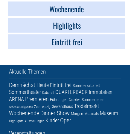
Wochenende
Highlights
Eintritt frei
Aktuelle Themen
Demnächst
Heute
Eintritt frei
Sommerkabarett
Sommertheater
QUARTERBACK Immobilien
Kabarett
Premieren
ARENA
Führungen
Sommerferien
Galerien
Trödelmarkt
Gewandhaus
Zoo Leipzig
Sehenswürdigkeiten
Wochenende
Dinner-Show
Museum
Morgen
Musicals
Oper
Kinder
Highlights
Ausstellungen
Veranstaltungen