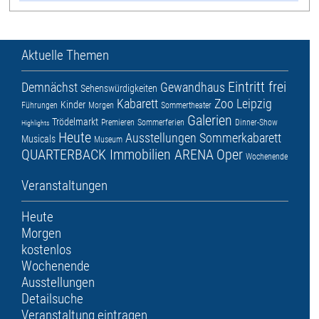
Aktuelle Themen
Eintritt frei
Demnächst
Gewandhaus
Sehenswürdigkeiten
Kabarett
Zoo Leipzig
Kinder
Führungen
Morgen
Sommertheater
Galerien
Trödelmarkt
Premieren
Sommerferien
Dinner-Show
Highlights
Heute
Ausstellungen
Sommerkabarett
Musicals
Museum
QUARTERBACK Immobilien ARENA
Oper
Wochenende
Veranstaltungen
Heute
Morgen
kostenlos
Wochenende
Ausstellungen
Detailsuche
Veranstaltung eintragen