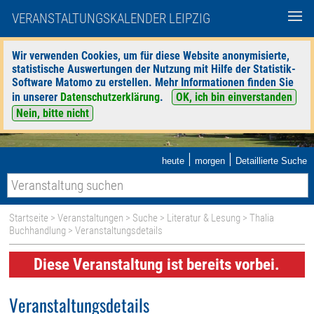
VERANSTALTUNGSKALENDER LEIPZIG
Wir verwenden Cookies, um für diese Website anonymisierte,
statistische Auswertungen der Nutzung mit Hilfe der Statistik-
Software Matomo zu erstellen. Mehr Informationen finden Sie
in unserer
Datenschutzerklärung
.
OK, ich bin einverstanden
Nein, bitte nicht
|
|
heute
morgen
Detaillierte Suche
Startseite
>
Veranstaltungen
>
Suche
>
Literatur & Lesung
>
Thalia
Buchhandlung
> Veranstaltungsdetails
Diese Veranstaltung ist bereits vorbei.
Veranstaltungsdetails