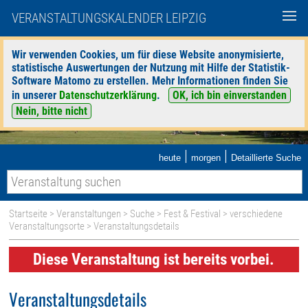
VERANSTALTUNGSKALENDER LEIPZIG
Wir verwenden Cookies, um für diese Website anonymisierte,
statistische Auswertungen der Nutzung mit Hilfe der Statistik-
Software Matomo zu erstellen. Mehr Informationen finden Sie
in unserer
Datenschutzerklärung
.
OK, ich bin einverstanden
Nein, bitte nicht
|
|
heute
morgen
Detaillierte Suche
Startseite
>
Veranstaltungen
>
Suche
>
Fest & Festival
>
verschiedene
Veranstaltungsorte
> Veranstaltungsdetails
Diese Veranstaltung ist bereits vorbei.
Veranstaltungsdetails