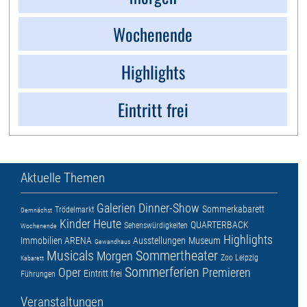
Wochenende
Highlights
Eintritt frei
Aktuelle Themen
Galerien
Dinner-Show
Sommerkabarett
Trödelmarkt
Demnächst
Kinder
Heute
QUARTERBACK
Sehenswürdigkeiten
Wochenende
Highlights
Immobilien ARENA
Ausstellungen
Museum
Gewandhaus
Musicals
Sommertheater
Morgen
Zoo Leipzig
Kabarett
Sommerferien
Oper
Premieren
Eintritt frei
Führungen
Veranstaltungen