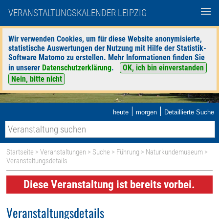
VERANSTALTUNGSKALENDER LEIPZIG
Wir verwenden Cookies, um für diese Website anonymisierte,
statistische Auswertungen der Nutzung mit Hilfe der Statistik-
Software Matomo zu erstellen. Mehr Informationen finden Sie
in unserer
Datenschutzerklärung
.
OK, ich bin einverstanden
Nein, bitte nicht
|
|
heute
morgen
Detaillierte Suche
Startseite
>
Veranstaltungen
>
Suche
>
Führung
>
Naturkundemuseum
>
Veranstaltungsdetails
Diese Veranstaltung ist bereits vorbei.
Veranstaltungsdetails