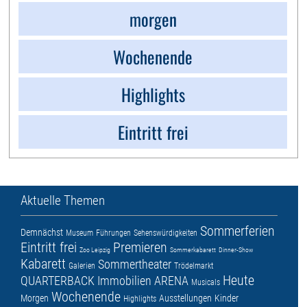
morgen
Wochenende
Highlights
Eintritt frei
Aktuelle Themen
Sommerferien
Demnächst
Museum
Führungen
Sehenswürdigkeiten
Eintritt frei
Premieren
Zoo Leipzig
Sommerkabarett
Dinner-Show
Kabarett
Sommertheater
Galerien
Trödelmarkt
Heute
QUARTERBACK Immobilien ARENA
Musicals
Wochenende
Morgen
Ausstellungen
Kinder
Highlights