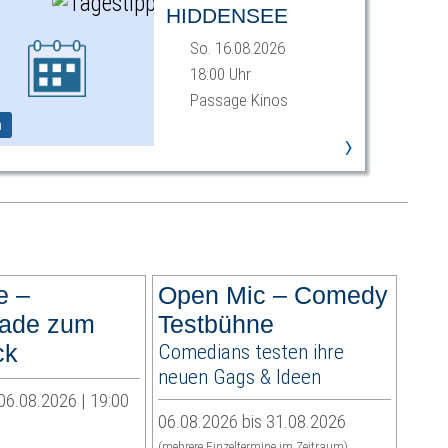
HIDDENSEE
So. 16.08.2026
18:00 Uhr
Passage Kinos
m
›
e –
Open Mic – Comedy
lade zum
Testbühne
ck
Comedians testen ihre
neuen Gags & Ideen
06.08.2026 | 19:00
06.08.2026 bis 31.08.2026
(mehrere Einzeltermine im Zeitraum)