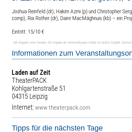
Joshua Reinfeld (dr), Hakim Azmi (p) und Christopher Ser
comp), Ria Rother (dr), Daire MacMághnuis (kb) – ein Pro
Eintritt: 15/10 €
Alle Angaben ohne Gewähr. Die Eingabe der Veranstaltungen erfolgt mit großer Sorgfalt. Denno
Informationen zum Veranstaltungsor
Laden auf Zeit
TheaterPACK
Kohlgartenstraße 51
04315 Leipzig
Internet:
www.theaterpack.com
Tipps für die nächsten Tage