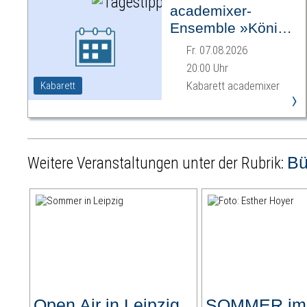
academixer-
Ensemble »König
Ödipus«
Fr. 07.08.2026
20:00 Uhr
Kabarett academixer
Kabarett
›
B
Weitere Veranstaltungen unter der Rubrik:
Open Air in Leipzig
SOMMER im