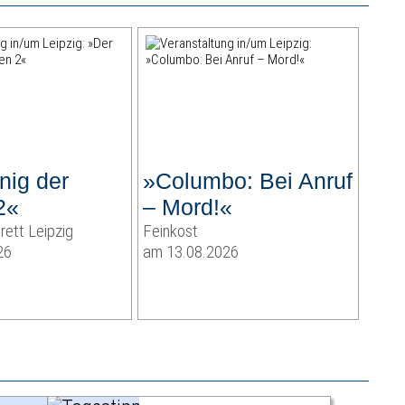
nig der
»Columbo: Bei Anruf
2«
– Mord!«
rett Leipzig
Feinkost
26
am 13.08.2026