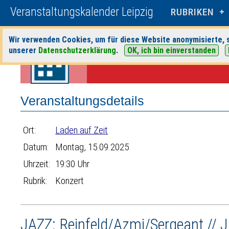
Veranstaltungskalender Leipzig
RUBRIKEN
Wir verwenden Cookies, um für diese Website anonymisierte, s
Startseite
>
Veranstaltungen
>
Suche
>
Konzert
>
Laden auf Zeit
> Ve
unserer
Datenschutzerklärung
.
OK, ich bin einverstanden
Veranstaltungsdetails
Ort:
Laden auf Zeit
Datum:
Montag, 15.09.2025
Uhrzeit:
19:30 Uhr
Rubrik:
Konzert
JAZZ: Reinfeld/Azmi/Sergeant // J