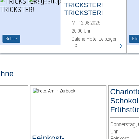
TRICKSTER!
TRICKSTER!
Mi. 12.08.2026
20:00 Uhr
Galerie Hotel Leipziger
Bühne
Fil
›
Hof
ühne
Charlott
Schoko
Frühstü
Donnerstag, 
Uhr
Feinkost-
Feinkost