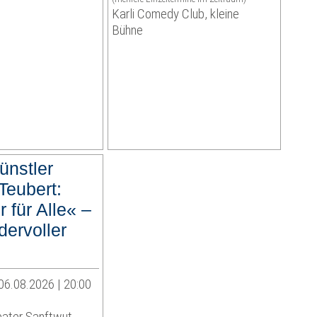
Karli Comedy Club, kleine
Bühne
ünstler
Teubert:
 für Alle« –
dervoller
06.08.2026 | 20:00
eater Sanftwut