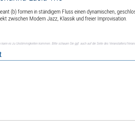
geant (b) formen in ständigem Fluss einen dynamischen, geschl
jekt zwischen Modern Jazz, Klassik und freier Improvisation.
ch kann es zu Unstimmigkeiten kommen. Bitte schauen Sie ggf. auch auf die Seite des Veranstalters/Verans
t