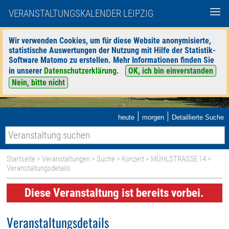
VERANSTALTUNGSKALENDER LEIPZIG
Wir verwenden Cookies, um für diese Website anonymisierte,
statistische Auswertungen der Nutzung mit Hilfe der Statistik-
Software Matomo zu erstellen. Mehr Informationen finden Sie
in unserer
Datenschutzerklärung
.
OK, ich bin einverstanden
Nein, bitte nicht
|
|
heute
morgen
Detaillierte Suche
Startseite
>
Veranstaltungen
>
Suche
>
Konzert
>
MÜHLSTRASSE 14
>
Veranstaltungsdetails
Diese Veranstaltung ist bereits vorbei.
Veranstaltungsdetails