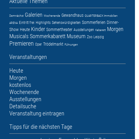
Aktuelle Themen
Galerien
Gewandhaus
Demnächst
Wochenende
QUARTERBACK Immobilien
Sommerferien
Dinner-
Eintritt frei
Highlights
Sehenswürdigkeiten
ARENA
Kinder
Morgen
Show
Heute
Sommertheater
Ausstellungen
Kabarett
Musicals
Sommerkabarett
Museum
Zoo Leipzig
Premieren
Trödelmarkt
Oper
Führungen
Veranstaltungen
Heute
Morgen
kostenlos
Wochenende
Ausstellungen
Detailsuche
Veranstaltung eintragen
Tipps für die nächsten Tage