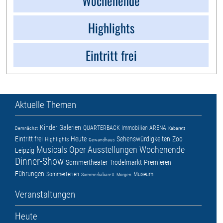
Wochenende
Highlights
Eintritt frei
Aktuelle Themen
Kinder
Galerien
QUARTERBACK Immobilien ARENA
Demnächst
Kabarett
Eintritt frei
Heute
Sehenswürdigkeiten
Zoo
Highlights
Gewandhaus
Musicals
Oper
Ausstellungen
Wochenende
Leipzig
Dinner-Show
Sommertheater
Trödelmarkt
Premieren
Führungen
Sommerferien
Museum
Sommerkabarett
Morgen
Veranstaltungen
Heute