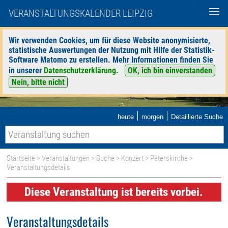
VERANSTALTUNGSKALENDER LEIPZIG
Wir verwenden Cookies, um für diese Website anonymisierte,
statistische Auswertungen der Nutzung mit Hilfe der Statistik-
Software Matomo zu erstellen. Mehr Informationen finden Sie
in unserer
Datenschutzerklärung
.
OK, ich bin einverstanden
Nein, bitte nicht
|
|
heute
morgen
Detaillierte Suche
Startseite
>
Veranstaltungen
>
Suche
>
Konzert
>
Peterskirche
>
Veranstaltungsdetails
Diese Veranstaltung ist bereits vorbei.
Veranstaltungsdetails