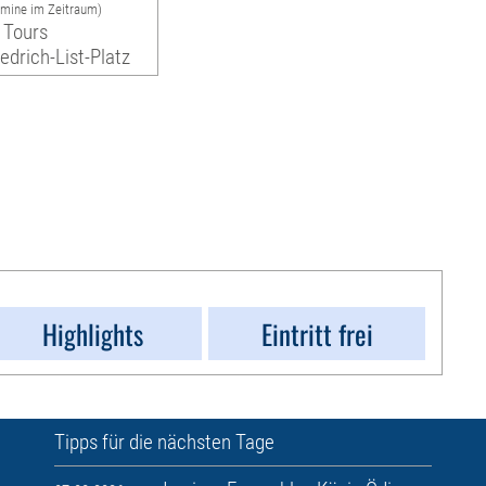
rmine im Zeitraum)
 Tours
iedrich-List-Platz
Highlights
Eintritt frei
Tipps für die nächsten Tage