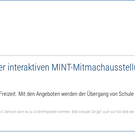
er interaktiven MINT-Mitmachausstel
 Freizeit. Mit den Angeboten werden der Übergang von Schule
lt. Dennoch kann es zu Unstimmigkeiten kommen. Bitte schauen Sie ggf. auch auf die Seite des 