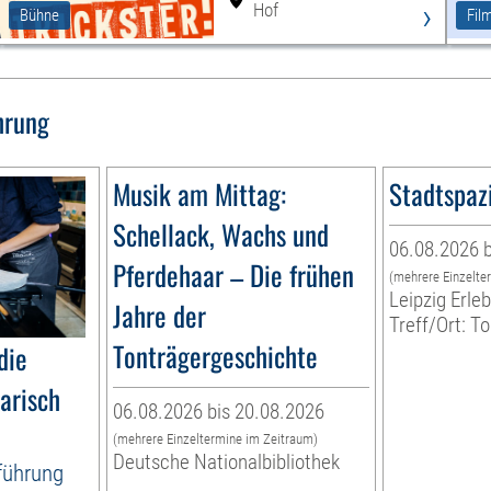
›
Hof
Bühne
Fil
hrung
Musik am Mittag:
Stadtspaz
Schellack, Wachs und
06.08.2026 b
Pferdehaar – Die frühen
(mehrere Einzelte
Leipzig Erl
Jahre der
Treff/Ort: T
Tonträgergeschichte
die
narisch
06.08.2026 bis 20.08.2026
(mehrere Einzeltermine im Zeitraum)
Deutsche Nationalbibliothek
tführung