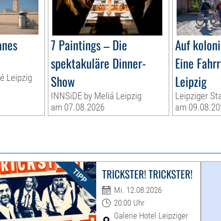
anes
7 Paintings – Die
Auf kolon
spektakuläre Dinner-
Eine Fahr
té Leipzig
Show
Leipzig
INNSiDE by Meliá Leipzig
Leipziger St
am 07.08.2026
am 09.08.20
TRICKSTER! TRICKSTER!
Mi. 12.08.2026
20:00 Uhr
Galerie Hotel Leipziger