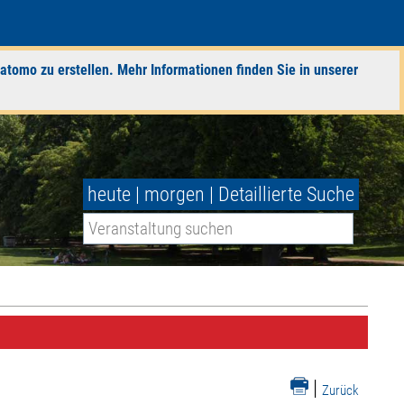
atomo zu erstellen. Mehr Informationen finden Sie in unserer
heute
|
morgen
|
Detaillierte Suche
|
Zurück