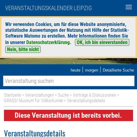
VERANSTALTUNGSKALENDER LEIPZIG
Wir verwenden Cookies, um für diese Website anonymisierte,
statistische Auswertungen der Nutzung mit Hilfe der Statistik-
Software Matomo zu erstellen. Mehr Informationen finden Sie
in unserer
Datenschutzerklärung
.
OK, ich bin einverstanden
Nein, bitte nicht
|
|
heute
morgen
Detaillierte Suche
Startseite
>
Veranstaltungen
>
Suche
>
Vorträge & Diskussionen
>
GRASSI Museum für Völkerkunde
> Veranstaltungsdetails
Diese Veranstaltung ist bereits vorbei.
Veranstaltungsdetails