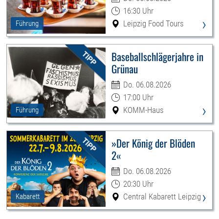
16:30 Uhr
›
Leipzig Food Tours
Führung
Baseballschlägerjahre in
Grünau
Do. 06.08.2026
17:00 Uhr
›
KOMM-Haus
Führung
»Der König der Blöden
2«
Do. 06.08.2026
20:30 Uhr
›
Central Kabarett Leipzig
Kabarett