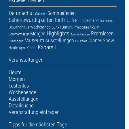
Aktuelle Themen
Demnächst
Sommerferien
Galerien
Sehenswürdigkeiten
Eintritt frei
Trödelmarkt
Zoo Leipzig
Gewandhaus
Wochenende
QUARTERBACK Immobilien ARENA
Highlights
Premieren
Morgen
Sommertheater
Sommerkabarett
Museum
Ausstellungen
Dinner-Show
Führungen
Musicals
Kabarett
Heute
Kinder
Oper
Veranstaltungen
Heute
Morgen
kostenlos
Wochenende
Ausstellungen
Detailsuche
Veranstaltung eintragen
Tipps für die nächsten Tage