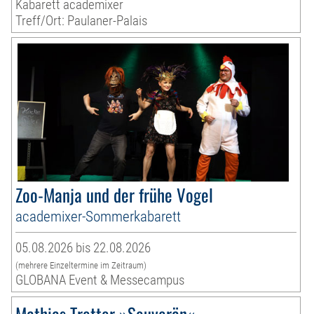
Kabarett academixer
Treff/Ort: Paulaner-Palais
Zoo-Manja und der frühe Vogel
academixer-Sommerkabarett
05.08.2026 bis 22.08.2026
(mehrere Einzeltermine im Zeitraum)
GLOBANA Event & Messecampus
Mathias Tretter »Souverän«