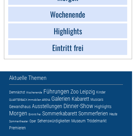
Wochenende
Highlights
Eintritt frei
Aktuelle Themen
Führungen
Zoo Leipzig
Demnächst
Kinder
Wochenende
Galerien
Kabarett
Musicals
QUARTERBACK Immobilien ARENA
Dinner-Show
Ausstellungen
Gewandhaus
Highlights
Morgen
Sommerkabarett
Sommerferien
Heute
Eintritt frei
Sehenswürdigkeiten
Museum
Trödelmarkt
Oper
Sommertheater
Premieren