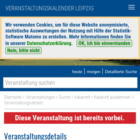
VERANSTALTUNGSKALENDER LEIPZIG
Wir verwenden Cookies, um für diese Website anonymisierte,
statistische Auswertungen der Nutzung mit Hilfe der Statistik-
Software Matomo zu erstellen. Mehr Informationen finden Sie
in unserer
Datenschutzerklärung
.
OK, ich bin einverstanden
Nein, bitte nicht
|
|
heute
morgen
Detaillierte Suche
Startseite
>
Veranstaltungen
>
Suche
>
Kabarett
>
Kabarett academixer
>
Veranstaltungsdetails
Diese Veranstaltung ist bereits vorbei.
Veranstaltungsdetails