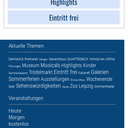
Highlights
Eintritt frei
Aktuelle Themen
Demnächst
Premieren
Gewandhaus
QUARTERBACK Immobilien ARENA
Morgen
Musicals
Museum
Highlights
Kinder
Führungen
Eintritt frei
Galerien
Trödelmarkt
Kabarett
Sommerkabarett
Sommerferien
Ausstellungen
Wochenende
Dinner-Show
Sehenswürdigkeiten
Zoo Leipzig
Oper
Sommertheater
Heute
Veranstaltungen
Heute
Morgen
kostenlos