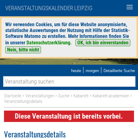
VERANSTALTUNGSKALENDER LEIPZIG
Wir verwenden Cookies, um für diese Website anonymisierte,
statistische Auswertungen der Nutzung mit Hilfe der Statistik-
Software Matomo zu erstellen. Mehr Informationen finden Sie
in unserer
Datenschutzerklärung
.
OK, ich bin einverstanden
Nein, bitte nicht
|
|
heute
morgen
Detaillierte Suche
Startseite
>
Veranstaltungen
>
Suche
>
Kabarett
>
Kabarett academixer
>
Veranstaltungsdetails
Diese Veranstaltung ist bereits vorbei.
Veranstaltungsdetails