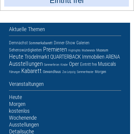
Eintritt frei
Aktuelle Themen
Demnächst
Dinner-Show
Galerien
Sommerkabarett
Premieren
Sehenswürdigkeiten
Museum
Highlights
Wochenende
Heute
Trödelmarkt
QUARTERBACK Immobilien ARENA
Ausstellungen
Oper
Musicals
Eintritt frei
Sommerferien
Kinder
Kabarett
Gewandhaus
Morgen
Führungen
Zoo Leipzig
Sommertheater
Veranstaltungen
Heute
Morgen
kostenlos
Wochenende
Ausstellungen
Detailsuche