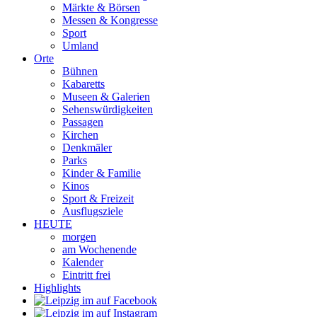
Märkte & Börsen
Messen & Kongresse
Sport
Umland
Orte
Bühnen
Kabaretts
Museen & Galerien
Sehenswürdigkeiten
Passagen
Kirchen
Denkmäler
Parks
Kinder & Familie
Kinos
Sport & Freizeit
Ausflugsziele
HEUTE
morgen
am Wochenende
Kalender
Eintritt frei
Highlights