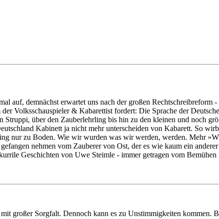
n wir mal auf, demnächst erwartet uns nach der großen Rechtschreibre
der Volksschauspieler & Kabarettist fordert: Die Sprache der Deutsc
 Struppi, über den Zauberlehrling bis hin zu den kleinen und noch grö
 Deutschland Kabinett ja nicht mehr unterscheiden von Kabarett. So w
 ging nur zu Boden. Wie wir wurden was wir werden, werden. Mehr »W« g
 gefangen nehmen vom Zauberer von Ost, der es wie kaum ein anderer s
 skurrile Geschichten von Uwe Steimle - immer getragen vom Bemühen
mit großer Sorgfalt. Dennoch kann es zu Unstimmigkeiten kommen. Bitt