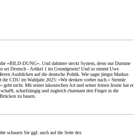
form - die »BILD-DUNG«. Und dahinter steckt System, denn nur Dumme
hen sei Deutsch - Artikel 1 im Grundgesetz! Und so nimmt Uwe
ßeren Ausblicken auf die deutsche Politik. Wie sagte jüngst Markus
irbt die CDU im Wahljahr 2025: »Wir denken vorher nach.« Steimle
eht nicht. Mit seiner lakonischen Art und seiner feinen Ironie hat er
chafft, scharfzüngig und zugleich charmant den Finger in die
 Brücken zu bauen.
e schauen Sie ggf. auch auf die Seite des