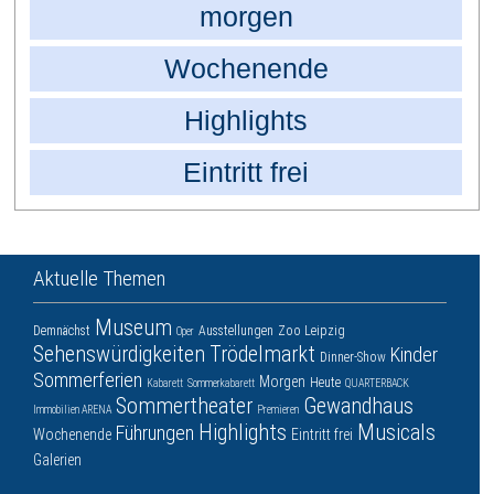
morgen
Wochenende
Highlights
Eintritt frei
Aktuelle Themen
Museum
Demnächst
Ausstellungen
Zoo Leipzig
Oper
Sehenswürdigkeiten
Trödelmarkt
Kinder
Dinner-Show
Sommerferien
Morgen
Heute
Kabarett
Sommerkabarett
QUARTERBACK
Sommertheater
Gewandhaus
Immobilien ARENA
Premieren
Highlights
Musicals
Führungen
Wochenende
Eintritt frei
Galerien