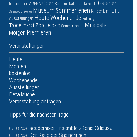
Oper
Galerien
Immobilien ARENA
Sommerkabarett
Kabarett
Museum
Sommerferien
Kinder
Eintritt frei
Sehenswürdigkeiten
Heute
Wochenende
Ausstellungen
Führungen
Musicals
Trödelmarkt
Zoo Leipzig
Sommertheater
Premieren
Morgen
Veranstaltungen
Heute
Morgen
kostenlos
Wochenende
Ausstellungen
Detailsuche
Veranstaltung eintragen
Tipps für die nächsten Tage
academixer-Ensemble »König Ödipus«
07.08.2026
Der Raub der Sabinerinnen
08.08.2026