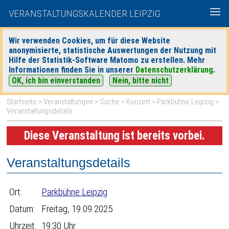
VERANSTALTUNGSKALENDER LEIPZIG
Wir verwenden Cookies, um für diese Website
anonymisierte, statistische Auswertungen der Nutzung mit
|
|
Hilfe der Statistik-Software Matomo zu erstellen. Mehr
heute
morgen
Detaillierte Suche
Informationen finden Sie in unserer
Datenschutzerklärung
.
OK, ich bin einverstanden
Nein, bitte nicht
Startseite
>
Veranstaltungen
>
Suche
>
Konzert
>
Parkbühne Leipzig
>
Veranstaltungsdetails
Diese Veranstaltung ist bereits vorbei.
Veranstaltungsdetails
Ort:
Parkbühne Leipzig
Datum:
Freitag, 19.09.2025
Uhrzeit:
19:30 Uhr