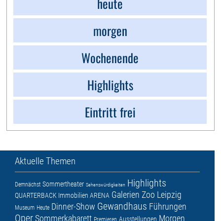
heute
morgen
Wochenende
Highlights
Eintritt frei
Aktuelle Themen
Highlights
Sommertheater
Demnächst
Sehenswürdigkeiten
Galerien
Zoo Leipzig
QUARTERBACK Immobilien ARENA
Gewandhaus
Dinner-Show
Führungen
Museum
Heute
Oper
Sommerkabarett
Morgen
Ausstellungen
Premieren