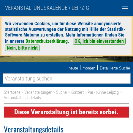
VERANSTALTUNGSKALENDER LEIPZIG
Wir verwenden Cookies, um für diese Website anonymisierte,
statistische Auswertungen der Nutzung mit Hilfe der Statistik-
Software Matomo zu erstellen. Mehr Informationen finden Sie
in unserer
Datenschutzerklärung
.
OK, ich bin einverstanden
Nein, bitte nicht
|
|
heute
morgen
Detaillierte Suche
Startseite
>
Veranstaltungen
>
Suche
>
Konzert
>
Parkbühne Leipzig
>
Veranstaltungsdetails
Diese Veranstaltung ist bereits vorbei.
Veranstaltungsdetails