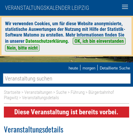
VERANSTALTUNGSKALENDER LEIPZIG
Wir verwenden Cookies, um für diese Website anonymisierte,
statistische Auswertungen der Nutzung mit Hilfe der Statistik-
Software Matomo zu erstellen. Mehr Informationen finden Sie
in unserer
Datenschutzerklärung
.
OK, ich bin einverstanden
Nein, bitte nicht
|
|
heute
morgen
Detaillierte Suche
Startseite
>
Veranstaltungen
>
Suche
>
Führung
>
Bürgerbahnhof
Plagwitz
> Veranstaltungsdetails
Diese Veranstaltung ist bereits vorbei.
Veranstaltungsdetails