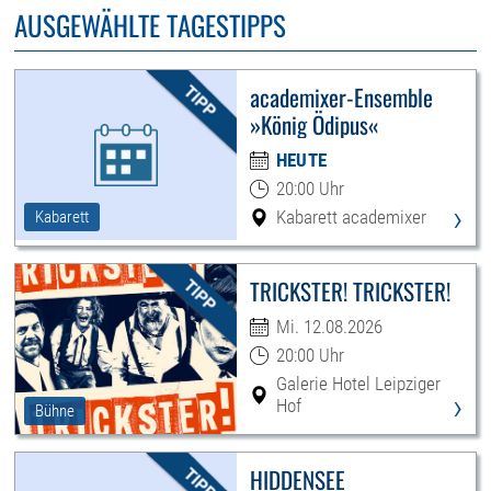
AUSGEWÄHLTE TAGESTIPPS
academixer-Ensemble
»König Ödipus«
HEUTE
20:00 Uhr
›
Kabarett academixer
Kabarett
TRICKSTER! TRICKSTER!
Mi. 12.08.2026
20:00 Uhr
Galerie Hotel Leipziger
›
Hof
Bühne
HIDDENSEE