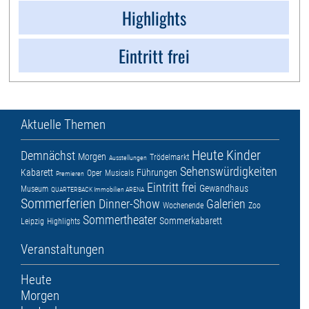
Highlights
Eintritt frei
Aktuelle Themen
Heute
Kinder
Demnächst
Morgen
Trödelmarkt
Ausstellungen
Sehenswürdigkeiten
Kabarett
Führungen
Oper
Musicals
Premieren
Eintritt frei
Gewandhaus
Museum
QUARTERBACK Immobilien ARENA
Sommerferien
Dinner-Show
Galerien
Wochenende
Zoo
Sommertheater
Sommerkabarett
Leipzig
Highlights
Veranstaltungen
Heute
Morgen