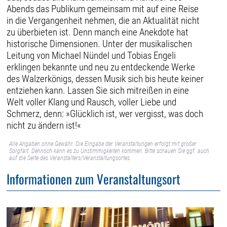
Abends das Publikum gemeinsam mit auf eine Reise
in die Vergangenheit nehmen, die an Aktualität nicht
zu überbieten ist. Denn manch eine Anekdote hat
historische Dimensionen. Unter der musikalischen
Leitung von Michael Nündel und Tobias Engeli
erklingen bekannte und neu zu entdeckende Werke
des Walzerkönigs, dessen Musik sich bis heute keiner
entziehen kann. Lassen Sie sich mitreißen in eine
Welt voller Klang und Rausch, voller Liebe und
Schmerz, denn: »Glücklich ist, wer vergisst, was doch
nicht zu ändern ist!«
Alle Angaben ohne Gewähr. Die Eingabe der Veranstaltungen erfolgt mit großer
Sorgfalt. Dennoch kann es zu Unstimmigkeiten kommen. Bitte schauen Sie ggf. auch
auf die Seite des Veranstalters/Veranstaltungsortes.
Informationen zum Veranstaltungsort