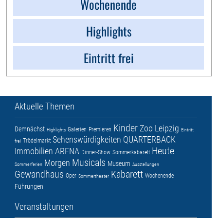
Wochenende
Highlights
Eintritt frei
Aktuelle Themen
Kinder
Zoo Leipzig
Demnächst
Galerien
Premieren
Highlights
Eintritt
Sehenswürdigkeiten
QUARTERBACK
Trödelmarkt
frei
Heute
Immobilien ARENA
Dinner-Show
Sommerkabarett
Musicals
Morgen
Museum
Sommerferien
Ausstellungen
Gewandhaus
Kabarett
Oper
Wochenende
Sommertheater
Führungen
Veranstaltungen