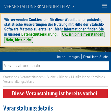
VERANSTALTUNGSKALENDER LEIPZIG
Wir verwenden Cookies, um für diese Website anonymisierte,
statistische Auswertungen der Nutzung mit Hilfe der Statistik-
Software Matomo zu erstellen. Mehr Informationen finden Sie
in unserer
Datenschutzerklärung
.
OK, ich bin einverstanden
Nein, bitte nicht
|
|
heute
morgen
Detaillierte Suche
Startseite
>
Veranstaltungen
>
Suche
>
Bühne
>
Musikalische Komödie
>
Veranstaltungsdetails
Diese Veranstaltung ist bereits vorbei.
Veranstaltungsdetails