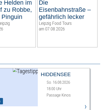
he Helden im
Die
uf zu Robbe,
Eisenbahnstraße –
 Pinguin
gefährlich lecker
eipzig
Leipzig Food Tours
26
am 07.08.2026
HIDDENSEE
So. 16.08.2026
18:00 Uhr
Passage Kinos
m
›