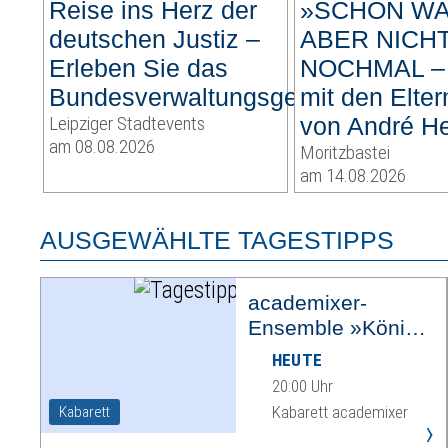
Reise ins Herz der
»SCHÖN WA
deutschen Justiz –
ABER NICH
Erleben Sie das
NOCHMAL – 
Bundesverwaltungsgericht
mit den Elter
Leipziger Stadtevents
von André H
am 08.08.2026
Moritzbastei
am 14.08.2026
AUSGEWÄHLTE TAGESTIPPS
academixer-
Ensemble »König
Ödipus«
HEUTE
20:00 Uhr
Kabarett academixer
Kabarett
›