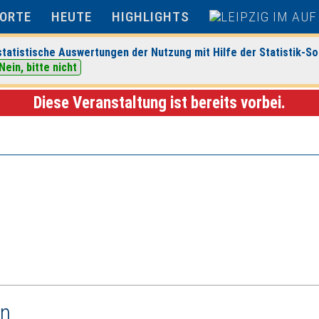
ORTE
HEUTE
HIGHLIGHTS
tatistische Auswertungen der Nutzung mit Hilfe der Statistik-So
Nein, bitte nicht
tbahnhof Leipzig
> Veranstaltungsdetails
Diese Veranstaltung ist bereits vorbei.
en