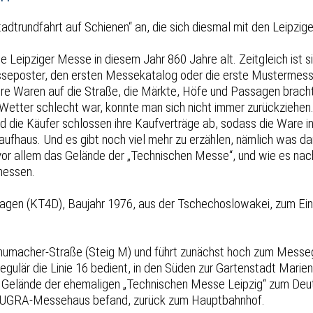
adtrundfahrt auf Schienen“ an, die sich diesmal mit den Leipzi
Leipziger Messe in diesem Jahr 860 Jahre alt. Zeitgleich ist s
esseposter, den ersten Messekatalog oder die erste Mustermesse
ihre Waren auf die Straße, die Märkte, Höfe und Passagen bracht
 Wetter schlecht war, konnte man sich nicht immer zurückzieh
nd die Käufer schlossen ihre Kaufverträge ab, sodass die Ware i
ufhaus. Und es gibt noch viel mehr zu erzählen, nämlich was da
 vor allem das Gelände der „Technischen Messe“, und wie es nac
messen.
gen (KT4D), Baujahr 1976, aus der Tschechoslowakei, zum Einsa
humacher-Straße (Steig M) und führt zunächst hoch zum Messeg
egulär die Linie 16 bedient, in den Süden zur Gartenstadt Mari
 Gelände der ehemaligen „Technischen Messe Leipzig“ zum Deut
as BUGRA-Messehaus befand, zurück zum Hauptbahnhof.