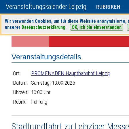
Veranstaltungskalender Leipzig
RUBRIKEN
Wir verwenden Cookies, um für diese Website anonymisierte, s
unserer
Datenschutzerklärung
.
OK, ich bin einverstanden
Startseite
>
Veranstaltungen
>
Suche
>
Führung
>
PROMENADEN Haup
Veranstaltungsdetails
Ort:
PROMENADEN Hauptbahnhof Leipzig
Datum:
Samstag, 13.09.2025
Uhrzeit:
10:00 Uhr
Rubrik:
Führung
Stadtrundfahrt zu Leipziger Mess