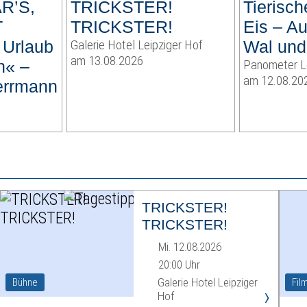
R’S,
TRICKSTER!
Tierisc
T
TRICKSTER!
Eis – A
Urlaub
Galerie Hotel Leipziger Hof
Wal und
am 13.08.2026
n« –
Panometer L
am 12.08.20
errmann
TRICKSTER!
TRICKSTER!
Mi. 12.08.2026
20:00 Uhr
Galerie Hotel Leipziger
Bühne
Fil
›
Hof