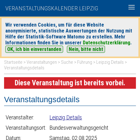
VERANSTALTUNGSKALENDER LEIPZIG
Wir verwenden Cookies, um für diese Website
anonymisierte, statistische Auswertungen der Nutzung mit
|
|
Hilfe der Statistik-Software Matomo zu erstellen. Mehr
heute
morgen
Detaillierte Suche
Informationen finden Sie in unserer
Datenschutzerklärung
.
OK, ich bin einverstanden
Nein, bitte nicht
Startseite
>
Veranstaltungen
>
Suche
>
Führung
>
Leipzig Details
>
Veranstaltungsdetails
Diese Veranstaltung ist bereits vorbei.
Veranstaltungsdetails
Veranstalter:
Leipzig Details
Veranstaltungsort:
Bundesverwaltungsgericht
Datum:
Samstag, 02.08.2025