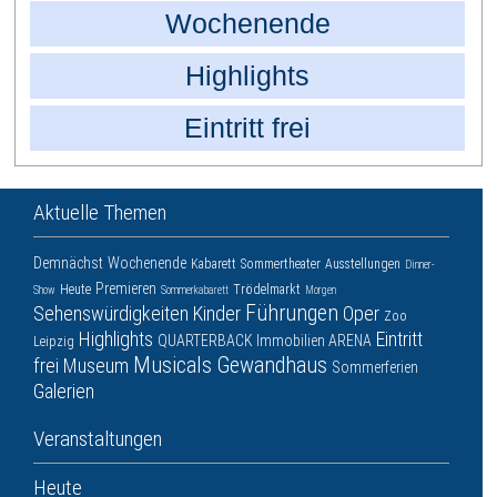
Wochenende
Highlights
Eintritt frei
Aktuelle Themen
Demnächst
Wochenende
Kabarett
Sommertheater
Ausstellungen
Dinner-
Premieren
Heute
Trödelmarkt
Show
Sommerkabarett
Morgen
Führungen
Sehenswürdigkeiten
Kinder
Oper
Zoo
Highlights
Eintritt
QUARTERBACK Immobilien ARENA
Leipzig
Musicals
Gewandhaus
frei
Museum
Sommerferien
Galerien
Veranstaltungen
Heute